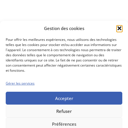
Découvrez
Gestion des cookies
notre méthode d'investissement
Pour offrir les meilleures expériences, nous utilisons des technologies
telles que les cookies pour stocker et/ou accéder aux informations sur
l'appareil. Le consentement à ces technologies nous permettra de traiter
des données telles que le comportement de navigation ou des
identifiants uniques sur ce site. Le fait de ne pas consentir ou de retirer
son consentement peut affecter négativement certaines caractéristiques
et fonctions.
Gérer les services
Conseils boursiers depuis 1952
Propos Utiles est
une publication
Accepter
des Editions
Marigny
Refuser
Mentions Légales
Politique cookie
Conditions générales de vente
Préférences