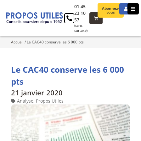
01 45
Abonnez-
vous
23 10
57
Conseils boursiers depuis 1952
(sans
surtaxe)
Accueil
/
Le CAC40 conserve les 6 000 pts
Le CAC40 conserve les 6 000
pts
21 janvier 2020
Analyse
,
Propos Utiles