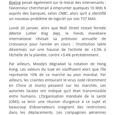
Boeing
pesait également sur le moral des intervenants :
l’avionneur chercherait à emprunter quelques 10 Mds $
auprès des banques, selon
CNBC
, alors qu’il a identifié
un nouveau problème de logiciel sur son 737 MAX.
Lundi 20 janvier, alors que Wall Street restait fermée
(
Martin Luther King Day
), le Fonds monétaire
international révisait sa prévision annuelle de
croissance pour l’année en cours : l’institution table
désormais sur une hausse de l’activité de +3,3% à
l’échelle de la planète, contre +3,4% précédemment.
Par ailleurs, Moody’s dégradait la notation de Hong
Kong. Les valeurs du luxe en souffraient alors que l’île
représente 10% de ce marché au plan mondial. Par
ailleurs, les craintes entourant le virus isolé récemment
en Chine (4 morts) pesaient sur les marchés. Les
autorités locales ont indiqué qu’il était transmissible
entre humains. L’Organisation mondiale de la santé
(OMS) va tenir une réunion d’urgence à ce sujet et
beaucoup d’observateurs craignent des restrictions
dans les déplacements. Les compagnies aériennes