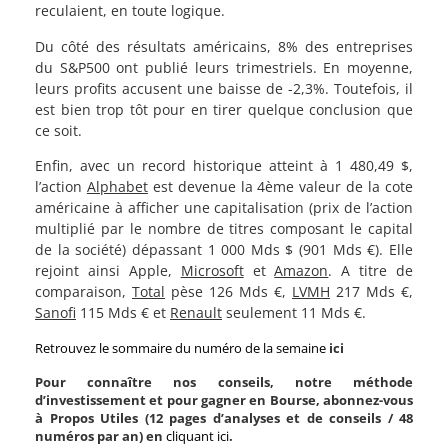
reculaient, en toute logique.
Du côté des résultats américains, 8% des entreprises
du S&P500 ont publié leurs trimestriels. En moyenne,
leurs profits accusent une baisse de -2,3%. Toutefois, il
est bien trop tôt pour en tirer quelque conclusion que
ce soit.
Enfin, avec un record historique atteint à 1 480,49 $,
l’action
Alphabet
est devenue la 4ème valeur de la cote
américaine à afficher une capitalisation (prix de l’action
multiplié par le nombre de titres composant le capital
de la société) dépassant 1 000 Mds $ (901 Mds €). Elle
rejoint ainsi Apple,
Microsoft
et
Amazon
. A titre de
comparaison,
Total
pèse 126 Mds €,
LVMH
217 Mds €,
Sanofi
115 Mds € et
Renault
seulement 11 Mds €.
Retrouvez le sommaire du numéro de la semaine
ici
Pour connaître nos conseils, notre méthode
d’investissement et pour gagner en Bourse, abonnez-vous
à Propos Utiles (12 pages d’analyses et de conseils / 48
numéros par an) en
cliquant ici
.