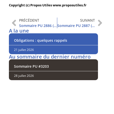
Copyright (c) Propos Utiles www.proposutiles.fr
PRÉCÉDENT
SUIVANT
Sommaire PU 2886 (15/1/2020)
Sommaire PU 2887 (21/1/2020)
A la une
Obligations : quelques rappels
21 juillet 2026
Au sommaire du dernier numéro
Sommaire PU #3203
28 juillet 2026
Analysez
nos performances