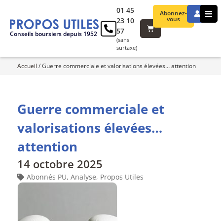
01 45
Abonnez-
vous
23 10
57
Conseils boursiers depuis 1952
(sans
surtaxe)
Accueil
/
Guerre commerciale et valorisations élevées… attention
Guerre commerciale et
valorisations élevées…
attention
14 octobre 2025
Abonnés PU
,
Analyse
,
Propos Utiles