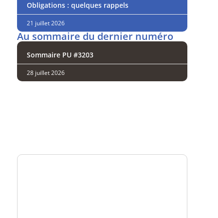
Obligations : quelques rappels
21 juillet 2026
Au sommaire du dernier numéro
Sommaire PU #3203
28 juillet 2026
Analysez
nos performances
Consultez
un numéro explicatif