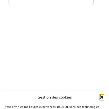
Bénéficiez
d'un essai gratuit
Apprenez
à investir en Bourse
Découvrez
Gestion des cookies
notre méthode d'investissement
Pour offrir les meilleures expériences, nous utilisons des technologies