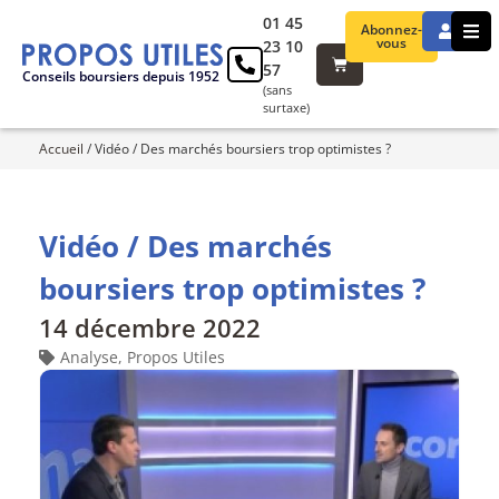
01 45
Abonnez-
vous
23 10
57
Conseils boursiers depuis 1952
(sans
surtaxe)
Accueil
/
Vidéo / Des marchés boursiers trop optimistes ?
Vidéo / Des marchés
boursiers trop optimistes ?
14 décembre 2022
Analyse
,
Propos Utiles