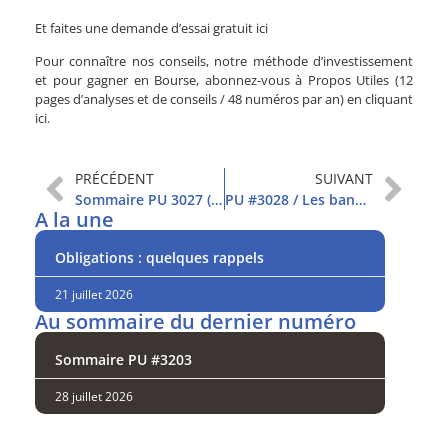
Et faites une demande d’essai gratuit
ici
Pour connaître nos conseils, notre méthode d’investissement
et pour gagner en Bourse, abonnez-vous à Propos Utiles (12
pages d’analyses et de conseils / 48 numéros par an) en cliquant
ici.
PRÉCÉDENT
SUIVANT
Sommaire PU 3027 (13/12/2022)
PU #3028 / Les banques centrales font chuter les marchés
A la une
Obligations : quelques rappels
21 juillet 2026
Au sommaire du dernier numéro
Sommaire PU #3203
28 juillet 2026