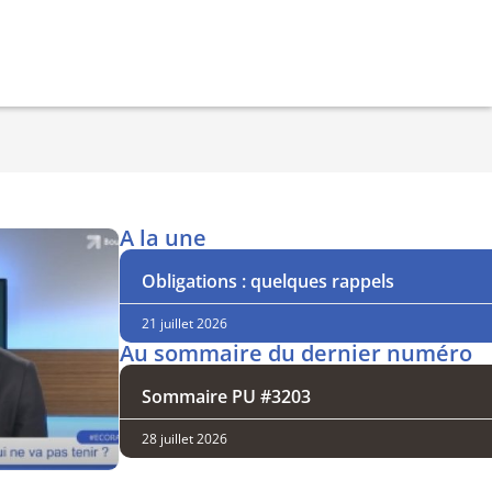
A la une
Obligations : quelques rappels
21 juillet 2026
Au sommaire du dernier numéro
Sommaire PU #3203
28 juillet 2026