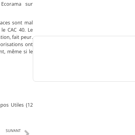
s Ecorama sur
Analysez
nos performances
places sont mal
 le CAC 40. Le
ion, fait peur.
lorisations ont
ent, même si le
Consultez
un numéro explicatif
Bénéficiez
pos Utiles (12
d'un essai gratuit
SUIVANT