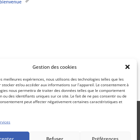
 bienvenue
Apprenez
à investir en Bourse
Découvrez
Gestion des cookies
notre méthode d'investissement
les meilleures expériences, nous utilisons des technologies telles que les
 stocker et/ou accéder aux informations sur l'appareil. Le consentement à
ogies nous permettra de traiter des données telles que le comportement
n ou des identifiants uniques sur ce site. Le fait de ne pas consentir ou de
consentement peut affecter négativement certaines caractéristiques et
rvices
Propos Utiles est une publication
cepter
Refuser
Préférences
des Editions Marigny