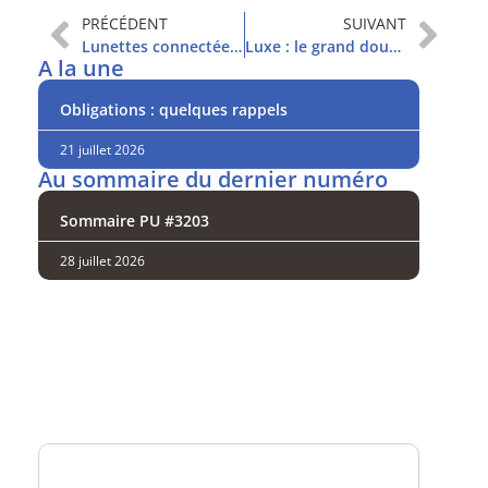
PRÉCÉDENT
SUIVANT
Lunettes connectées : EssilorLuxottica voit loin
Luxe : le grand doute des investisseurs
A la une
Obligations : quelques rappels
21 juillet 2026
Au sommaire du dernier numéro
Sommaire PU #3203
28 juillet 2026
Analysez
nos performances