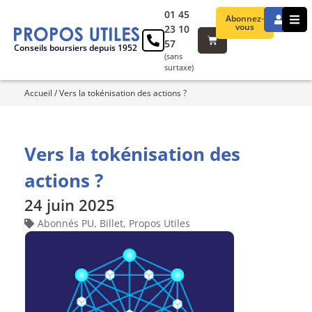
01 45
Abonnez-
vous
23 10
57
Conseils boursiers depuis 1952
(sans
surtaxe)
Accueil
/
Vers la tokénisation des actions ?
Vers la tokénisation des
actions ?
24 juin 2025
Abonnés PU
,
Billet
,
Propos Utiles