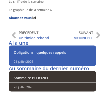
Le chiffre de la semaine
Le graphique de la semaine //
Abonnez-vous
ici
PRÉCÉDENT
SUIVANT
Un timide rebond
MEDINCELL
A la une
Obligations : quelques rappels
21 juillet 2026
Au sommaire du dernier numéro
Sommaire PU #3203
28 juillet 2026
Analysez