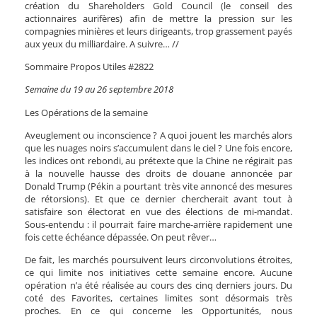
création du Shareholders Gold Council (le conseil des
actionnaires aurifères) afin de mettre la pression sur les
compagnies minières et leurs dirigeants, trop grassement payés
aux yeux du milliardaire. A suivre… //
Sommaire Propos Utiles #2822
Semaine du 19 au 26 septembre 2018
Les Opérations de la semaine
Aveuglement ou inconscience ? A quoi jouent les marchés alors
que les nuages noirs s’accumulent dans le ciel ? Une fois encore,
les indices ont rebondi, au prétexte que la Chine ne régirait pas
à la nouvelle hausse des droits de douane annoncée par
Donald Trump (Pékin a pourtant très vite annoncé des mesures
de rétorsions). Et que ce dernier chercherait avant tout à
satisfaire son électorat en vue des élections de mi-mandat.
Sous-entendu : il pourrait faire marche-arrière rapidement une
fois cette échéance dépassée. On peut rêver…
De fait, les marchés poursuivent leurs circonvolutions étroites,
ce qui limite nos initiatives cette semaine encore. Aucune
opération n’a été réalisée au cours des cinq derniers jours. Du
coté des Favorites, certaines limites sont désormais très
proches. En ce qui concerne les Opportunités, nous