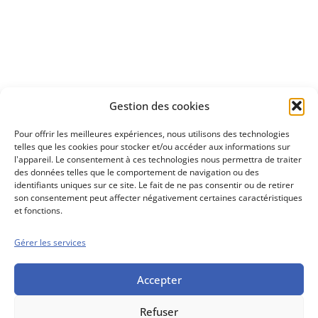
à investir en Bourse
Découvrez
Gestion des cookies
notre méthode d'investissement
Pour offrir les meilleures expériences, nous utilisons des technologies
telles que les cookies pour stocker et/ou accéder aux informations sur
l'appareil. Le consentement à ces technologies nous permettra de traiter
des données telles que le comportement de navigation ou des
identifiants uniques sur ce site. Le fait de ne pas consentir ou de retirer
son consentement peut affecter négativement certaines caractéristiques
et fonctions.
Gérer les services
Conseils boursiers depuis 1952
Propos Utiles est
une publication
Accepter
des Editions
Marigny
Refuser