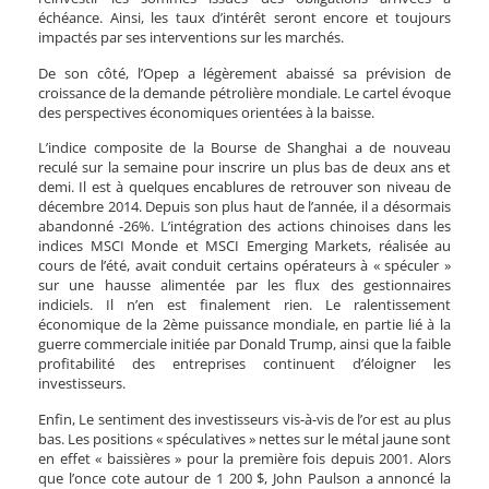
échéance. Ainsi, les taux d’intérêt seront encore et toujours
impactés par ses interventions sur les marchés.
De son côté, l’Opep a légèrement abaissé sa prévision de
croissance de la demande pétrolière mondiale. Le cartel évoque
des perspectives économiques orientées à la baisse.
L’indice composite de la Bourse de Shanghai a de nouveau
reculé sur la semaine pour inscrire un plus bas de deux ans et
demi. Il est à quelques encablures de retrouver son niveau de
décembre 2014. Depuis son plus haut de l’année, il a désormais
abandonné -26%. L’intégration des actions chinoises dans les
indices MSCI Monde et MSCI Emerging Markets, réalisée au
cours de l’été, avait conduit certains opérateurs à « spéculer »
sur une hausse alimentée par les flux des gestionnaires
indiciels. Il n’en est finalement rien. Le ralentissement
économique de la 2ème puissance mondiale, en partie lié à la
guerre commerciale initiée par Donald Trump, ainsi que la faible
profitabilité des entreprises continuent d’éloigner les
investisseurs.
Enfin, Le sentiment des investisseurs vis-à-vis de l’or est au plus
bas. Les positions « spéculatives » nettes sur le métal jaune sont
en effet « baissières » pour la première fois depuis 2001. Alors
que l’once cote autour de 1 200 $, John Paulson a annoncé la