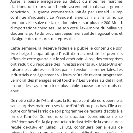
Après la baisse enregistrée au début du mois, les marchés
d’actions ont repris un chemin ascendant, mais sans grande
conviction. La guerre commerciale initiée par Donald Trump
continue d’inquiéter. Le Président américain a ainsi annoncé
une nouvelle salve de taxes douanières sur plus de 200 Mds $
d’importations chinoises. De son côté, l’ex-Empire du Milieu va
claquer la porte du prochain
round
mensuel de négociations et
divulguer des mesures de représailles.
Cette semaine, la Réserve fédérale a publié le contenu de son
livre beige. Il apparaît que l’institution a constaté les premiers
effets de cette guerre sur le sol américain. Ainsi, des entreprises
ont réduit ou repoussé des investissements aux Etats-Unis en
raison des craintes suscitées par les tensions commerciales. Les
industriels ont également vu leurs coûts de revient progresser.
Le moral des ménages est-il touché ? Les ventes au détail ont
en tous les cas connu leur plus faible hausse sur six mois en
août.
De notre côté de l’Atlantique, la Banque centrale européenne a,
sans surprise, maintenu ses taux d’intérêt au plus bas. Elle a en
outre confirmé l’arrêt de son programme de rachats d’actifs à la
fin de l’année. Du moins si la situation économique ne se
détériore pas d’ici là (la production industrielle de la zone euro a
reculé de-0,8% en juillet). La BCE continuera par ailleurs de
réinvestir les sommes issues des obligations arrivées à