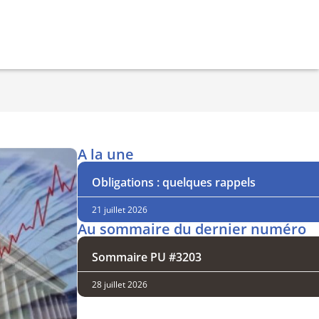
A la une
Obligations : quelques rappels
21 juillet 2026
Au sommaire du dernier numéro
Sommaire PU #3203
28 juillet 2026