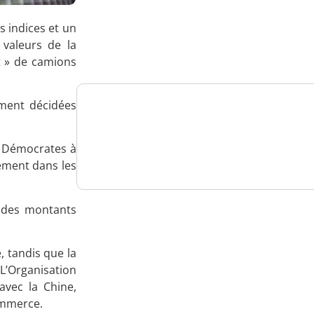
Analysez
s indices et un
nos performances
 valeurs de la
t » de camions
ement décidées
Consultez
t Démocrates à
un numéro explicatif
ement dans les
e des montants
Bénéficiez
, tandis que la
d'un essai gratuit
 L’Organisation
vec la Chine,
ommerce.