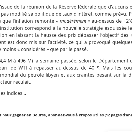
’issue de la réunion de la Réserve fédérale que d’aucuns e
a pas modifié sa politique de taux d’intérêt, comme prévu. Par
e que l’inflation remonte
« modérément »
au-dessus de +2
l’institution correspond à la nouvelle stratégie esquissée l
tion en laissant la hausse des prix dépasser l’objectif des
ccent est donc mis sur l’activité, ce qui a provoqué quelq
e moins « considérés » que par le passé.
-4,4 M à 496 M) la semaine passée, selon le Département de
baril de WTI à repasser au-dessus de 40 $. Mais les cou
é mondial du pétrole libyen et aux craintes pesant sur la
teur reculait.
des indices…
 pour gagner en Bourse, abonnez-vous à Propos Utiles (12 pages d’ana