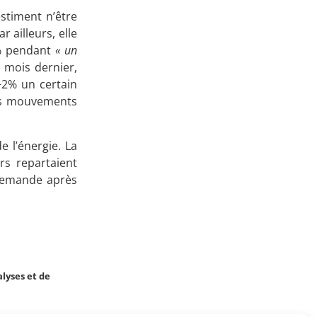
stiment n’être
Apprenez
 ailleurs, elle
à investir en Bourse
% pendant
« un
e mois dernier,
 +2% un certain
ues mouvements
Découvrez
 l’énergie. La
notre méthode d'investissement
rs repartaient
 demande après
lyses et de