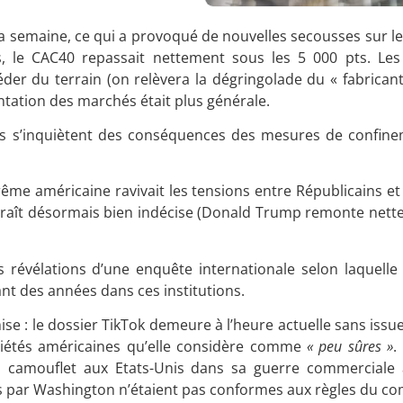
a semaine, ce qui a provoqué de nouvelles secousses sur le
s, le CAC40 repassait nettement sous les 5 000 pts. Les
éder du terrain (on relèvera la dégringolade du « fabrican
ntation des marchés était plus générale.
seurs s’inquiètent des conséquences des mesures de confin
rême américaine ravivait les tensions entre Républicains e
 paraît désormais bien indécise (Donald Trump remonte nett
les révélations d’une enquête internationale selon laquell
nt des années dans ces institutions.
se : le dossier TikTok demeure à l’heure actuelle sans issue
ociétés américaines qu’elle considère comme
« peu sûres »
.
 camouflet aux Etats-Unis dans sa guerre commerciale a
sés par Washington n’étaient pas conformes aux règles du c