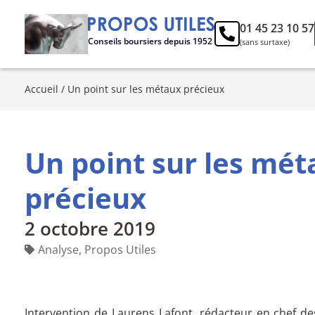
01 45 23 10 57
Conseils boursiers depuis 1952
(sans surtaxe)
Accueil
/
Un point sur les métaux précieux
Un point sur les mét
précieux
2 octobre 2019
Analyse
,
Propos Utiles
Intervention de Laurens Lafont, rédacteur en chef