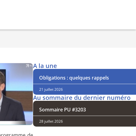
A la une
Obligations : quelques rappels
21 juillet 2026
Au sommaire du dernier numéro
Sommaire PU #3203
28 juillet 2026
u programme de