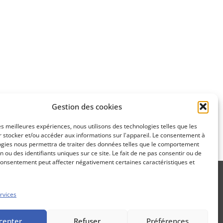
Apprenez
à investir en Bourse
Découvrez
Gestion des cookies
notre méthode d'investissement
les meilleures expériences, nous utilisons des technologies telles que les
 stocker et/ou accéder aux informations sur l'appareil. Le consentement à
ogies nous permettra de traiter des données telles que le comportement
n ou des identifiants uniques sur ce site. Le fait de ne pas consentir ou de
consentement peut affecter négativement certaines caractéristiques et
rvices
Propos Utiles est une publication
cepter
Refuser
Préférences
des Editions Marigny