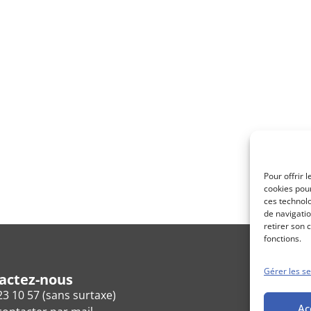
Pour offrir 
cookies pour
ces technol
de navigatio
retirer son 
fonctions.
Gérer les se
actez-nous
23 10 57 (sans surtaxe)
Ac