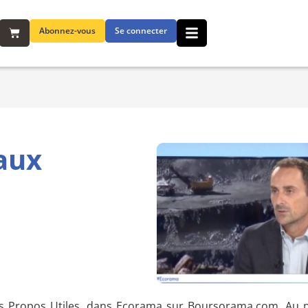
Abonnez-vous
Se connecter
aux
 des Propos Utiles, dans Ecorama sur Boursorama.com. A