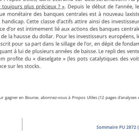
x toujours plus précieux ? »
. Depuis le début de l’année, 
ique monétaire des banques centrales est à nouveau laxiste
ndicap. Cette classe d’actifs attire ainsi des investisseu
’once d’or est intimement lié aux actions des banques centra
de la hausse du dollar. Pour les investisseurs européens, le
inscrit pour sa part dans le sillage de l’or, en dépit de fon
 quant à lui de plusieurs années de baisse. Le repli des vent
ium profite du « dieselgate » (les pots catalytiques des vo
e sur les stocks.
r gagner en Bourse, abonnez-vous à Propos Utiles (12 pages d’analyses e
Sommaire PU 2872 (