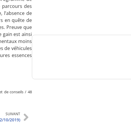
le parcours des
Analysez
, l’absence de
nos performances
rs en quête de
les. Preuve que
 gain est ainsi
damentaux moins
es de véhicules
Consultez
itures essences
un numéro explicatif
t de conseils / 48
Bénéficiez
d'un essai gratuit
SUIVANT
2/10/2019)