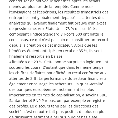
concrétiser de nouveaux bénéfices après les achats
menés au plus fort de la tempête. Comme nous
l’envisagions et l’espérions, les résultats trimestriels des
entreprises ont globalement dépassé les attentes des
analystes qui avaient finalement fait preuve d’un excès
de pessimisme. Aux États-Unis, 73 % des sociétés
composant l’indice Standard & Poor’s 500 ont battu le
consensus, ce qui n’est pas loin de constituer un record
depuis la création de cet indicateur. Alors que les
bénéfices étaient anticipés en recul de 35 %, ils sont
finalement ressortis en baisse
« limitée » de 29 %. Cette bonne surprise a logiquement
soutenu les cours. D’autant que dans le même temps,
les chiffres d’affaires ont affiché un recul conforme aux
attentes de 2 %. La performance du secteur financier a
également encouragé les acheteurs : la quasi-totalité
des banques européennes, notamment les plus
importantes en termes de capitalisation, à savoir HSBC,
Santander et BNP Paribas, ont par exemple enregistré
des profits. Le discours tenu par les directions des
sociétés s’est en outre fait plus positif : de plus en plus
de dirigeants estiment ainsi qu’un point bas a été