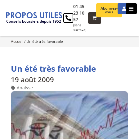
01 45
Abonnez-
vous
23 10
57
Conseils boursiers depuis 1952
(sans
surtaxe)
Accueil
/
Un été très favorable
Un été très favorable
19 août 2009
Analyse