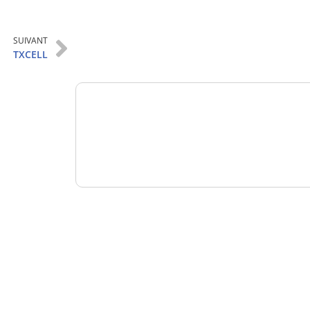
Analysez
SUIVANT
nos performances
TXCELL
Consultez
un numéro explicatif
Bénéficiez
d'un essai gratuit