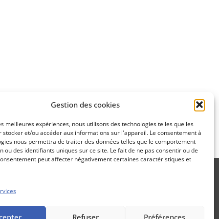
Apprenez
à investir en Bourse
Découvrez
Gestion des cookies
notre méthode d'investissement
les meilleures expériences, nous utilisons des technologies telles que les
 stocker et/ou accéder aux informations sur l'appareil. Le consentement à
ogies nous permettra de traiter des données telles que le comportement
n ou des identifiants uniques sur ce site. Le fait de ne pas consentir ou de
consentement peut affecter négativement certaines caractéristiques et
rvices
Propos Utiles est une publication
cepter
Refuser
Préférences
des Editions Marigny