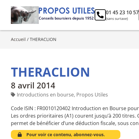
01 45 23 10 57
Conseils boursiers depuis 1952
(sans surtaxe)
Accueil
/
THERACLION
THERACLION
8 avril 2014
Introductions en bourse
,
Propos Utiles
Code ISIN : FR0010120402 Introduction en Bourse pour u
Les ordres prioritaires (A1) courent jusqu’à 200 titres.
permet de bénéficier d’une déduction fiscale, sous con
Pour voir ce contenu, abonnez-vous.