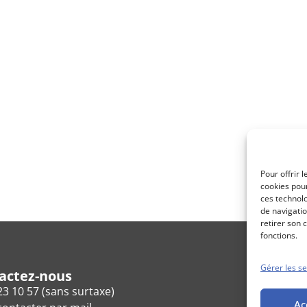
Pour offrir 
cookies pour
ces technol
de navigatio
retirer son 
fonctions.
Gérer les se
actez-nous
23 10 57 (sans surtaxe)
Ac