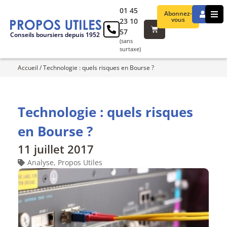
01 45
Abonnez-
vous
23 10
57
Conseils boursiers depuis 1952
(sans
surtaxe)
Accueil
/
Technologie : quels risques en Bourse ?
Technologie : quels risques
en Bourse ?
11 juillet 2017
Analyse
,
Propos Utiles