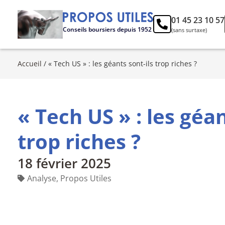
01 45 23 10 57
Conseils boursiers depuis 1952
(sans surtaxe)
Accueil
/
« Tech US » : les géants sont-ils trop riches ?
« Tech US » : les géan
trop riches ?
18 février 2025
Analyse
,
Propos Utiles