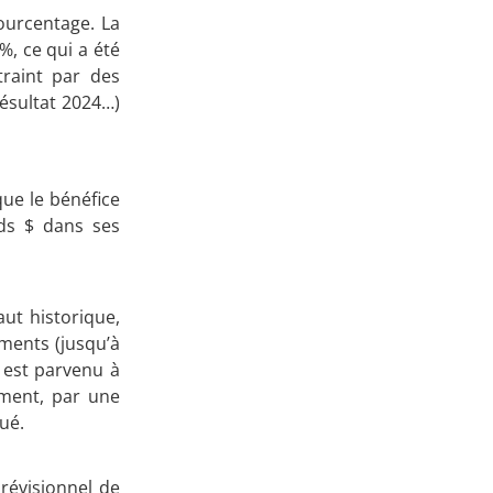
ourcentage. La
Apprenez
9%, ce qui a été
à investir en Bourse
raint par des
résultat 2024…)
Découvrez
que le bénéfice
Mds $ dans ses
notre méthode d'investissement
aut historique,
ements (jusqu’à
 est parvenu à
ement, par une
lué.
révisionnel de