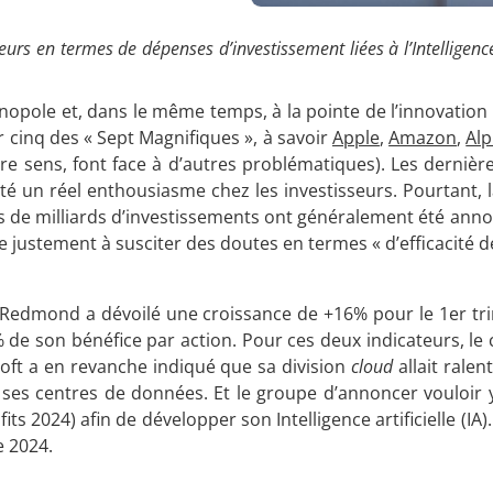
rs en termes de dépenses d’investissement liées à l’Intelligence a
opole et, dans le même temps, à la pointe de l’innovation
 cinq des « Sept Magnifiques », à savoir
Apple
,
Amazon
,
Al
otre sens, font face à d’autres problématiques). Les dernièr
ité un réel enthousiasme chez les investisseurs. Pourtant, 
es de milliards d’investissements ont généralement été ann
justement à susciter des doutes en termes « d’efficacité d
e Redmond a dévoilé une croissance de +16% pour le 1er tr
 de son bénéfice par action. Pour ces deux indicateurs, le
soft a en revanche indiqué que sa division
cloud
allait ralen
ses centres de données. Et le groupe d’annoncer vouloir y 
ts 2024) afin de développer son Intelligence artificielle (IA
e 2024.