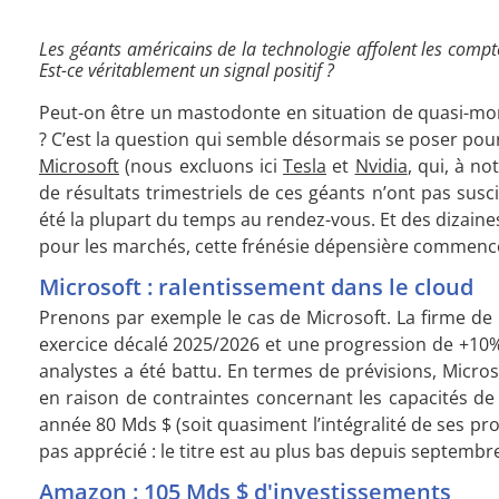
Les géants américains de la technologie affolent les compteu
Est-ce véritablement un signal positif ?
Peut-on être un mastodonte en situation de quasi-mon
? C’est la question qui semble désormais se poser pour
Microsoft
(nous excluons ici
Tesla
et
Nvidia
, qui, à n
de résultats trimestriels de ces géants n’ont pas susc
été la plupart du temps au rendez-vous. Et des dizain
pour les marchés, cette frénésie dépensière commence 
Microsoft : ralentissement dans le cloud
Prenons par exemple le cas de Microsoft. La firme d
exercice décalé 2025/2026 et une progression de +10%
analystes a été battu. En termes de prévisions, Micro
en raison de contraintes concernant les capacités de 
année 80 Mds $ (soit quasiment l’intégralité de ses profi
pas apprécié : le titre est au plus bas depuis septembr
Amazon : 105 Mds $ d'investissements