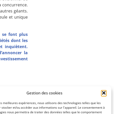
la concurrence.
 autres géants.
eule et unique
 se font plus
iétés dont les
t inquiètent.
d’annoncer la
nvestissement
Gestion des cookies
SUIVANT
les meilleures expériences, nous utilisons des technologies telles que les
 entourées
 stocker et/ou accéder aux informations sur l'appareil. Le consentement à
ogies nous permettra de traiter des données telles que le comportement