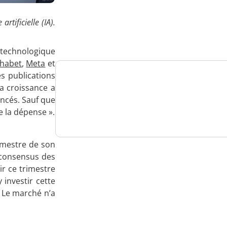
Analysez
rtificielle (IA).
nos performances
 technologique
phabet
,
Meta
et
es publications
la croissance a
Consultez
oncés. Sauf que
un numéro explicatif
e la dépense ».
imestre de son
 consensus des
Bénéficiez
tir ce trimestre
investir cette
d'un essai gratuit
). Le marché n’a