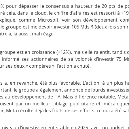
5% pour dépasser le consensus à hauteur de 20 pts de p
 cela, dans le cloud, le chiffre d’affaires est ressorti à +1
pliqué, comme Microsoft, voir son développement cont
le groupe estime devoir investir 105 Mds $ (deux fois son 
tre a, là aussi, mal réagi.
oupe est en croissance (+12%), mais elle ralentit, tandis 
 informé ses actionnaires de sa volonté d’investir 75 
r ses deux « compères », l’action a chuté.
 a, en revanche, été plus favorable. L’action, à un plus h
ourtant, le groupe a également annoncé de lourds investiss
s au développement de l’IA. Mais différence notable, Meta
isent par un meilleur ciblage publicitaire et, mécaniqu
r, Meta récolte déjà les fruits de ses efforts, ce qui a été sa
n niveau d’investissement stable en 2025, avec un budget p