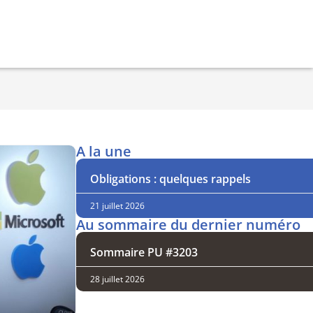
A la une
Obligations : quelques rappels
21 juillet 2026
Au sommaire du dernier numéro
Sommaire PU #3203
28 juillet 2026