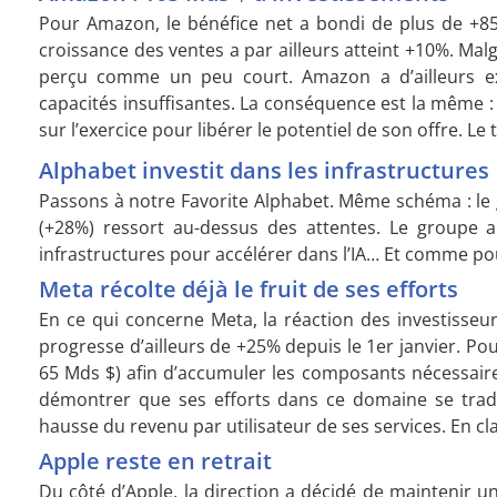
Pour Amazon, le bénéfice net a bondi de plus de +8
croissance des ventes a par ailleurs atteint +10%. Malgré
perçu comme un peu court. Amazon a d’ailleurs ex
capacités insuffisantes. La conséquence est la même : 
sur l’exercice pour libérer le potentiel de son offre. Le ti
Alphabet investit dans les infrastructures
Passons à notre Favorite Alphabet. Même schéma : le gr
(+28%) ressort au-dessus des attentes. Le groupe a
infrastructures pour accélérer dans l’IA… Et comme pou
Meta récolte déjà le fruit de ses efforts
En ce qui concerne Meta, la réaction des investisseurs
progresse d’ailleurs de +25% depuis le 1er janvier. P
65 Mds $) afin d’accumuler les composants nécessaire
démontrer que ses efforts dans ce domaine se tradu
hausse du revenu par utilisateur de ses services. En clai
Apple reste en retrait
Du côté d’Apple, la direction a décidé de maintenir u