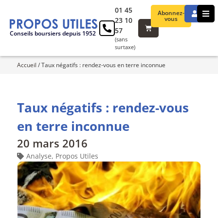
01 45
Abonnez-
vous
23 10
57
Conseils boursiers depuis 1952
(sans
surtaxe)
Accueil
/
Taux négatifs : rendez-vous en terre inconnue
Taux négatifs : rendez-vous
en terre inconnue
20 mars 2016
Analyse
,
Propos Utiles