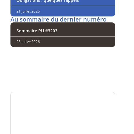
Obligations : quelques rappels
21 juillet 2026
Au sommaire du dernier numéro
Sommaire PU #3203
28 juillet 2026
Analysez
nos performances
Consultez
un numéro explicatif