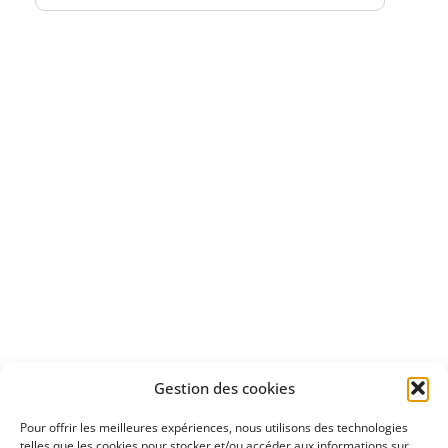
Bénéficiez
d'un essai gratuit
Apprenez
à investir en Bourse
Découvrez
Gestion des cookies
notre méthode d'investissement
Pour offrir les meilleures expériences, nous utilisons des technologies
telles que les cookies pour stocker et/ou accéder aux informations sur