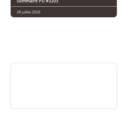
Sommaire PU #3203
28 juillet 2026
Analysez
nos performances
Consultez
un numéro explicatif
Bénéficiez