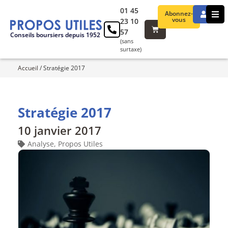
01 45
Abonnez-
vous
23 10
57
Conseils boursiers depuis 1952
(sans
surtaxe)
Accueil
/
Stratégie 2017
Stratégie 2017
10 janvier 2017
Analyse
,
Propos Utiles