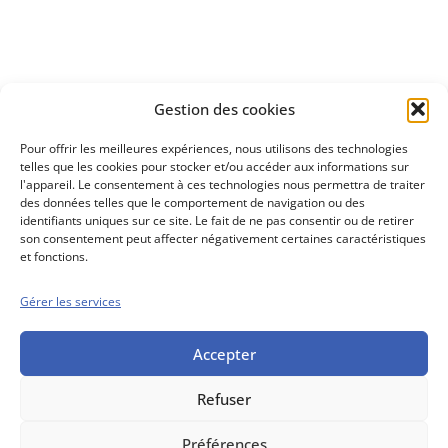
Découvrez
Gestion des cookies
notre méthode d'investissement
Pour offrir les meilleures expériences, nous utilisons des technologies
telles que les cookies pour stocker et/ou accéder aux informations sur
l'appareil. Le consentement à ces technologies nous permettra de traiter
des données telles que le comportement de navigation ou des
identifiants uniques sur ce site. Le fait de ne pas consentir ou de retirer
son consentement peut affecter négativement certaines caractéristiques
et fonctions.
Gérer les services
Conseils boursiers depuis 1952
Propos Utiles est
une publication
Accepter
des Editions
Marigny
Refuser
Mentions Légales
Politique cookie
Conditions générales de vente
Préférences