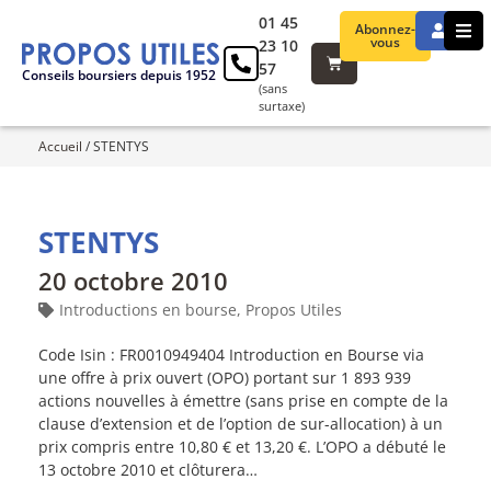
01 45
Abonnez-
vous
23 10
57
Conseils boursiers depuis 1952
(sans
surtaxe)
Accueil
/
STENTYS
STENTYS
20 octobre 2010
Introductions en bourse
,
Propos Utiles
Code Isin : FR0010949404 Introduction en Bourse via
une offre à prix ouvert (OPO) portant sur 1 893 939
actions nouvelles à émettre (sans prise en compte de la
clause d’extension et de l’option de sur-allocation) à un
prix compris entre 10,80 € et 13,20 €. L’OPO a débuté le
13 octobre 2010 et clôturera…