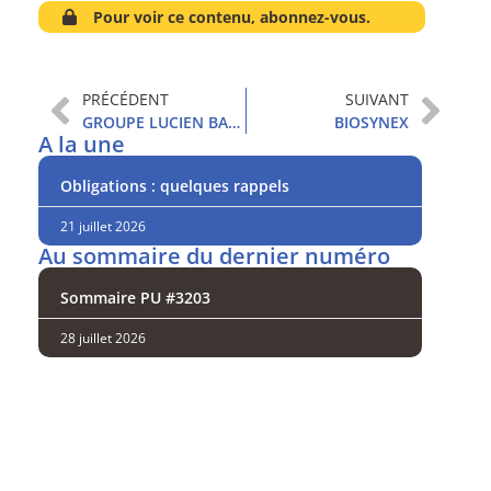
Pour voir ce contenu, abonnez-vous.
PRÉCÉDENT
SUIVANT
GROUPE LUCIEN BARRIERE
BIOSYNEX
A la une
Obligations : quelques rappels
21 juillet 2026
Au sommaire du dernier numéro
Sommaire PU #3203
28 juillet 2026
Analysez
nos performances