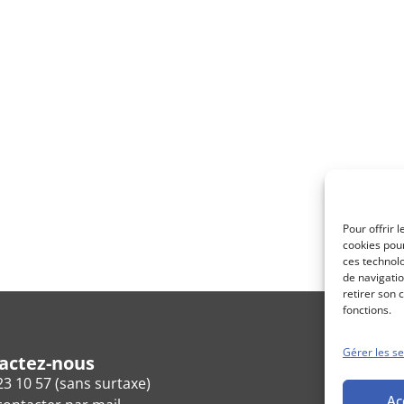
Pour offrir 
cookies pour
ces technol
de navigatio
retirer son 
fonctions.
Gérer les se
actez-nous
23 10 57 (sans surtaxe)
Ac