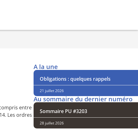
A la une
Obligations : quelques rappels
21 juillet 2026
Au sommaire du dernier numéro
 compris entre
Sommaire PU #3203
14. Les ordres
28 juillet 2026