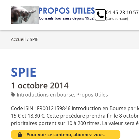
01 45 23 10 57
Conseils boursiers depuis 1952
(sans surtaxe)
Accueil
/
SPIE
SPIE
1 octobre 2014
Introductions en bourse
,
Propos Utiles
Code ISIN : FR0012159846 Introduction en Bourse par l
15 € et 18,30 €. Cette procédure prendra fin le 8 octo
prioritaires portent sur 10 à 200 titres. La valeur sera é
Pour voir ce contenu, abonnez-vous.