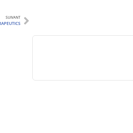
Analysez
SUIVANT
nos performances
RAPEUTICS
Consultez
un numéro explicatif
Bénéficiez
d'un essai gratuit