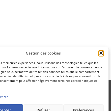
Apprenez
à investir en Bourse
Découvrez
Gestion des cookies
notre méthode d'investissement
les meilleures expériences, nous utilisons des technologies telles que les
 stocker et/ou accéder aux informations sur l'appareil. Le consentement à
ogies nous permettra de traiter des données telles que le comportement
n ou des identifiants uniques sur ce site. Le fait de ne pas consentir ou de
consentement peut affecter négativement certaines caractéristiques et
rvices
Propos Utiles est une publication
cepter
Refuser
Préférences
des Editions Marigny