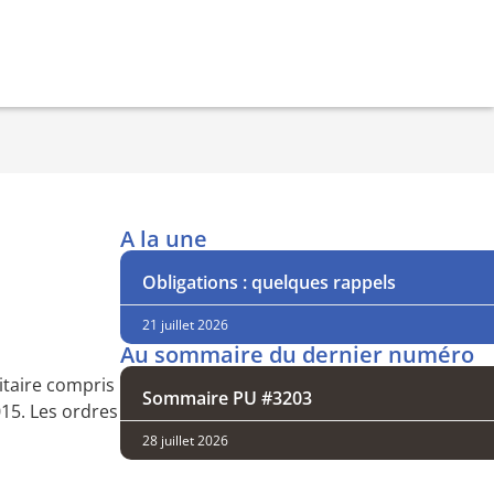
A la une
Obligations : quelques rappels
21 juillet 2026
Au sommaire du dernier numéro
itaire compris
Sommaire PU #3203
015. Les ordres
28 juillet 2026