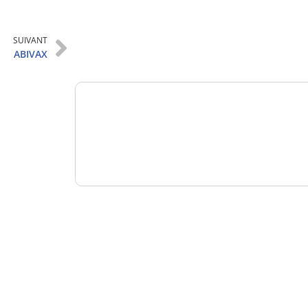
Analysez
SUIVANT
nos performances
ABIVAX
Consultez
un numéro explicatif
Bénéficiez
d'un essai gratuit