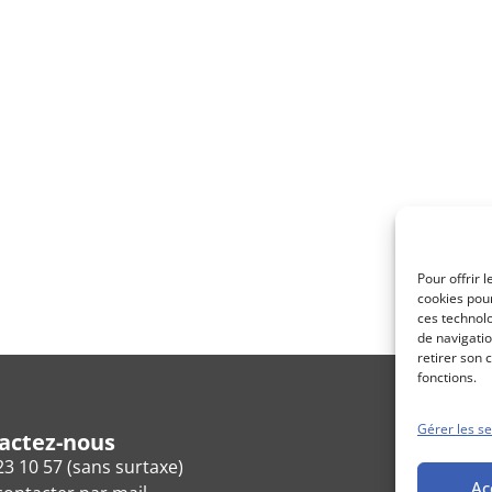
Pour offrir 
cookies pour
ces technol
de navigatio
retirer son 
fonctions.
Gérer les se
actez-nous
23 10 57 (sans surtaxe)
Ac