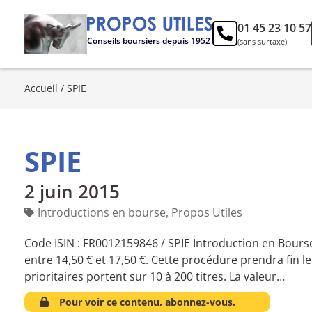
01 45 23 10 57
Conseils boursiers depuis 1952
(sans surtaxe)
Accueil
/
SPIE
SPIE
2 juin 2015
Introductions en bourse
,
Propos Utiles
Code ISIN : FR0012159846 / SPIE Introduction en Bourse
entre 14,50 € et 17,50 €. Cette procédure prendra fin l
prioritaires portent sur 10 à 200 titres. La valeur…
Pour voir ce contenu, abonnez-vous.