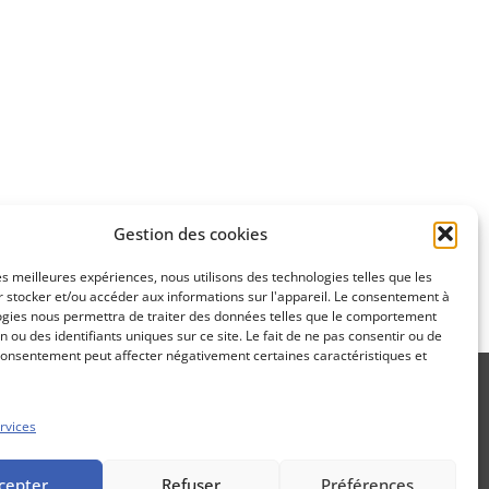
Apprenez
à investir en Bourse
Découvrez
Gestion des cookies
notre méthode d'investissement
les meilleures expériences, nous utilisons des technologies telles que les
 stocker et/ou accéder aux informations sur l'appareil. Le consentement à
ogies nous permettra de traiter des données telles que le comportement
n ou des identifiants uniques sur ce site. Le fait de ne pas consentir ou de
consentement peut affecter négativement certaines caractéristiques et
rvices
Propos Utiles est une publication
cepter
Refuser
Préférences
des Editions Marigny