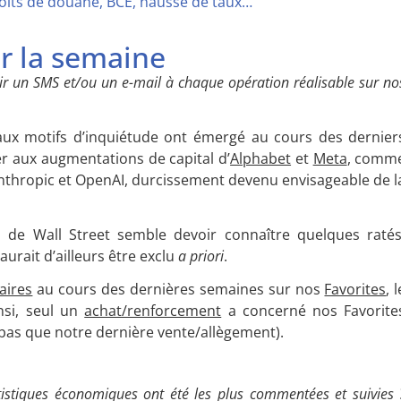
roits de douane, BCE, hausse de taux…
ur la semaine
r un SMS et/ou un e-mail à chaque opération réalisable sur no
ux motifs d’inquiétude ont émergé au cours des dernier
per aux augmentations de capital d’
Alphabet
et
Meta
, comm
Anthropic et OpenAI, durcissement devenu envisageable de l
rs de Wall Street semble devoir connaître quelques ratés
rait d’ailleurs être exclu
a priori
.
aires
au cours des dernières semaines sur nos
Favorites
, l
nsi, seul un
achat/renforcement
a concerné nos Favorite
bas que notre dernière vente/allègement).
tistiques économiques ont été les plus commentées et suivies 