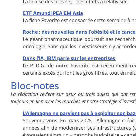
La falaise des brevets… des effets à relativiser
ETF Amundi PEA EM Asia
La fiche Favorite est consacrée cette semaine à 
Roche : des nouvelles dans l’obésité et le cance
Le géant pharmaceutique poursuit ses recherche
oncologie. Sans que les investisseurs n’y accorde
Dans l’IA, IBM parie sur les entreprises
Le P.-D.G. de notre Favorite est récemment rev
certains excès qui font les gros titres, tout en re
Bloc-notes
L
a rédaction revient sur deux ou trois sujets qui ont ret
toujours en lien avec les marchés et notre stratégie d’inves
L’Allemagne ne parvient pas à exploiter son ba
Souvenez-vous. En mars 2025, l’Allemagne créait
années afin de moderniser ses infrastructures (
évoquaient alors un « bazooka budgétaire » capab