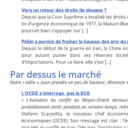
Vers un retour des droits de douane ?
Depuis que la Cour Suprême a invalidé les droits
loi d’urgence économique de 1977, la Maison-Blan
pourrait bien s’appuyer sur
[…]
Pékin a permis de freiner la hausse des prix du 
Depuis le début de la guerre en Iran, la Chine e
pour autant puiser dans ses réserves strat
d’importations. Pour ce faire, elle s’est
[…]
Par dessus le marché
Notre « édito », pour prendre un peu de hauteur, dénoncer 
L’OCDE s’interroge, pas la BCE
« L’évolution du conflit au Moyen-Orient demeu
probablement sentir pendant un certains temps, mêm
Stefano Scarpetta, le nouveau chef économi
économiques (OCDE). Son message est clair : l’é
prix liée au conflit en Iran. Dès lors, l’institution a