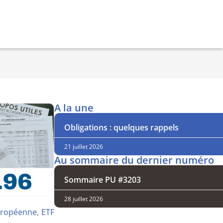
A la une
Obligations : quelques rappels
21 juillet 2026
Au sommaire du dernier numéro
Sommaire PU #3203
28 juillet 2026
uropéenne, ETF