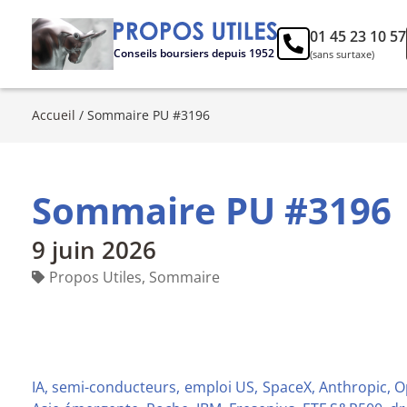
01 45 23 10 57
Conseils boursiers depuis 1952
(sans surtaxe)
Accueil
/
Sommaire PU #3196
Sommaire PU #3196
9 juin 2026
Propos Utiles
,
Sommaire
IA, semi-conducteurs, emploi US, SpaceX, Anthropic, 