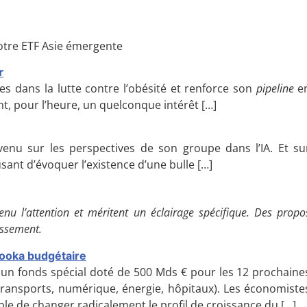
notre ETF Asie émergente
r
s dans la lutte contre l’obésité et renforce son
pipeline
e
nt, pour l’heure, un quelconque intérêt […]
enu sur les perspectives de son groupe dans l’IA. Et su
fusant d’évoquer l’existence d’une bulle […]
enu l’attention et méritent un éclairage spécifique. Des propo
tissement.
zooka budgétaire
 un fonds spécial doté de 500 Mds € pour les 12 prochaine
transports, numérique, énergie, hôpitaux). Les économiste
le de changer radicalement le profil de croissance du
[…]