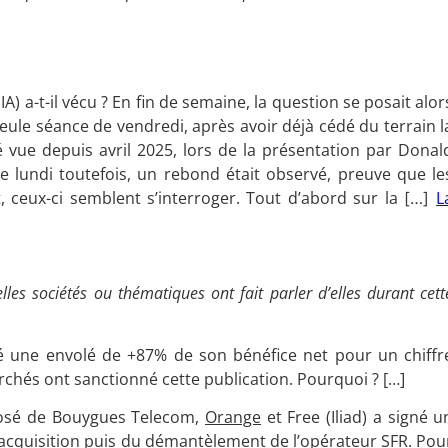
(IA) a-t-il vécu ? En fin de semaine, la question se posait alor
eule séance de vendredi, après avoir déjà cédé du terrain l
té vue depuis avril 2025, lors de la présentation par Donal
 lundi toutefois, un rebond était observé, preuve que le
 ceux-ci semblent s’interroger. Tout d’abord sur la
L
[…]
lles sociétés ou thématiques ont fait parler d’elles durant cett
lé une envolé de +87% de son bénéfice net pour un chiffr
rchés ont sanctionné cette publication. Pourquoi ? […]
osé de Bouygues Telecom,
Orange
et Free (Iliad) a signé u
l’acquisition puis du démantèlement de l’opérateur SFR. Pou