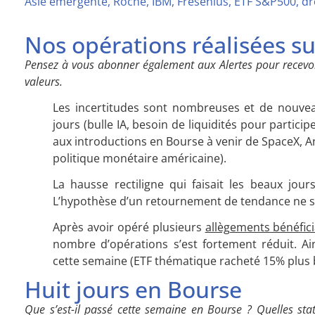
Asie émergente, Roche, IBM, Fresenius, ETF S&P500, d
Nos opérations réalisées s
Pensez à vous abonner également aux Alertes pour recevoi
valeurs.
Les incertitudes sont nombreuses et de nouvea
jours (bulle IA, besoin de liquidités pour partici
aux introductions en Bourse à venir de SpaceX, 
politique monétaire américaine).
La hausse rectiligne qui faisait les beaux jou
L’hypothèse d’un retournement de tendance ne sau
Après avoir opéré plusieurs
allègements bénéfici
nombre d’opérations s’est fortement réduit. Ai
cette semaine (ETF thématique racheté 15% plus 
Huit jours en Bourse
Que s’est-il passé cette semaine en Bourse ? Quelles sta