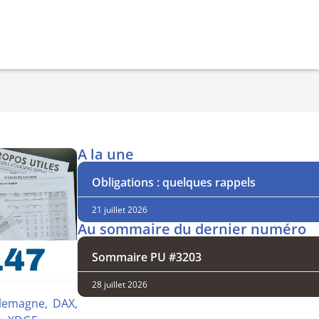
A la une
Obligations : quelques rappels
21 juillet 2026
Au sommaire du dernier numéro
Sommaire PU #3203
28 juillet 2026
llemagne, DAX,