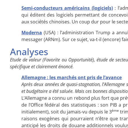
Semi-conducteurs américains (logiciels)
: l’ad
qui éditent des logiciels permettant de concevo
aux sociétés chinoises. Un coup dur pour le secte
Moderna
(USA) : l’administration Trump a annul
messager (ARNm). Sur ce sujet, va-t-il (encore) fair
Analyses
Etude de valeur (Favorite ou Opportunité), étude de secteu
spécifique et clairement énoncé.
Allemagne : les marchés ont pris de l’avance
Après deux années de quasi-stagnation, l’Allemagne s
et budgétaire a été saluée. Mais ces bonnes dispositi
L’Allemagne a connu un rebond plus fort que pré
de l’Office fédéral des statistiques : son PIB a
ème
initialement), soit du jamais-vu depuis le 3
trim
raisons exogènes qui pourraient n’être que tran
anticipé les droits de douane additionnels vou