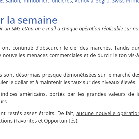
Sanofi, immobilier, foncières, Vonovia, Segro, Swiss Prim
ur la semaine
r un SMS et/ou un e-mail à chaque opération réalisable sur no
ont continué d’obscurcir le ciel des marchés. Tandis qu
 nouvelles menaces commerciales et de durcir le ton vis-à
les sont désormais presque démonétisées sur le marché de
ler le dollar et à maintenir les taux sur des niveaux élevés.
 indices américains, portés par les grandes valeurs de l
urs.
 restés assez étroits. De fait,
aucune nouvelle opératio
ctions (Favorites et Opportunités).