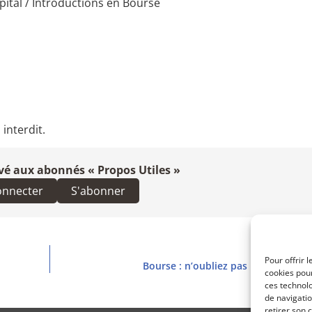
pital / Introductions en Bourse
interdit.
vé aux abonnés « Propos Utiles »
onnecter
S'abonner
Pour offrir 
Bourse : n’oubliez pas l’Intelligence a
cookies pour
ces technol
de navigatio
retirer son 