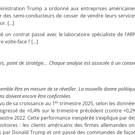
ministration Trump a ordonné aux entreprises américaine
ir des semi-conducteurs de cesser de vendre leurs service
ur. […]
é un contrat passé avec le laboratoire spécialiste de l’AR
e volte-face ? […]
rs, point de stratégie… Chaque analyse est associée à un consei
emble être en mesure de se réveiller. La nouvelle donne politiqu
ons doivent encore être confirmées.
er
vu de sa croissance au 1
trimestre 2025, selon les donnée
 progressé de +0,4% sur le trimestre précédent (contre +0,2
estre 2022. Cette performance inespérée s’explique par de
sitoires : les clients américains des firmes allemandes on
lus par Donald Trump et ont passé des commandes de faço