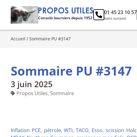
01 45 23 10 57
Conseils boursiers depuis 1952
(sans surtaxe)
Accueil
/
Sommaire PU #3147
Sommaire PU #3147
3 juin 2025
Propos Utiles
,
Sommaire
Inflation PCE, pétrole, WTI, TACO, Esso, scission H