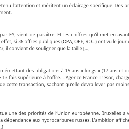
retenu l’attention et méritent un éclairage spécifique. Des 
ement.
r EY, vient de paraître. Et les chiffres qu’il met en avan
ffet, si 36 offres publiques (OPA, OPE, RO…) ont vu le jour 
 il convient de souligner que la taille […]
émettant des obligations à 15 ans « longs » (17 ans et dem
 13 fois supérieure à l’offre. L’Agence France Trésor, charg
ée de cette transaction, sachant qu’elle devra lever pas moi
ue une des priorités de l’Union européenne. Bruxelles a v
e la dépendance aux hydrocarbures russes. L’ambition affich
…]