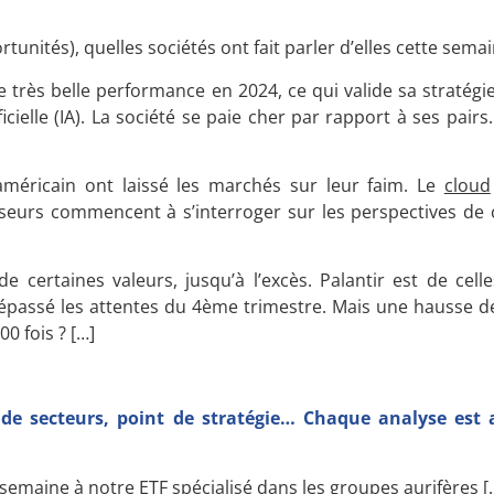
tunités), quelles sociétés ont fait parler d’elles cette semai
 très belle performance en 2024, ce qui valide sa stratégi
ficielle (IA). La société se paie cher par rapport à ses pairs
 américain ont laissé les marchés sur leur faim. Le
cloud
isseurs commencent à s’interroger sur les perspectives de 
e certaines valeurs, jusqu’à l’excès. Palantir est de celles
) a dépassé les attentes du 4ème trimestre. Mais une hausse
0 fois ? […]
 de secteurs, point de stratégie… Chaque analyse est 
e semaine à notre ETF spécialisé dans les groupes aurifères [