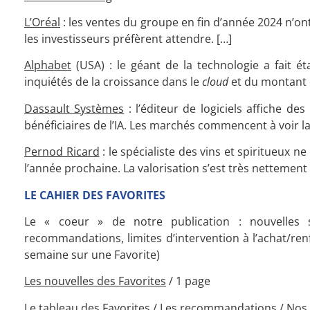
L’Oréal
: les ventes du groupe en fin d’année 2024 n’ont
les investisseurs préfèrent attendre. […]
Alphabet
(USA) : le géant de la technologie a fait é
inquiétés de la croissance dans le
cloud
et du montant d
Dassault Systèmes
: l’éditeur de logiciels affiche de
bénéficiaires de l’IA. Les marchés commencent à voir la
Pernod Ricard
: le spécialiste des vins et spiritueux n
l’année prochaine. La valorisation s’est très nettement
LE CAHIER DES FAVORITES
Le « coeur » de notre publication : nouvelles s
recommandations, limites d’intervention à l’achat/ren
semaine sur une Favorite)
Les nouvelles des Favorites
/ 1 page
Le tableau des Favorites / L
es recommandations /
Nos 