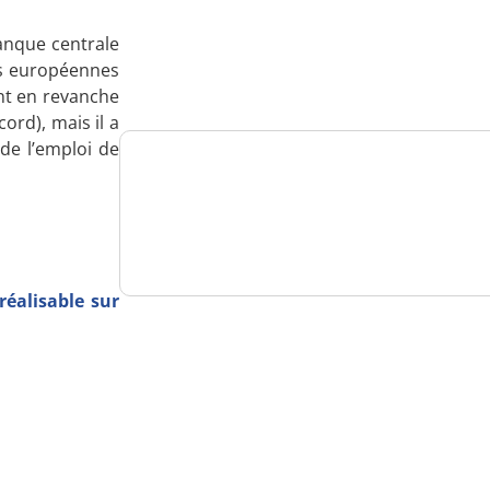
Analysez
anque centrale
nos performances
ses européennes
ont en revanche
ord), mais il a
de l’emploi de
Consultez
un numéro explicatif
éalisable sur
Bénéficiez
d'un essai gratuit