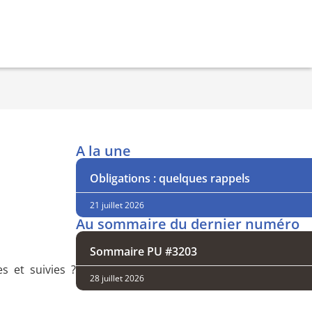
A la une
Obligations : quelques rappels
21 juillet 2026
Au sommaire du dernier numéro
Sommaire PU #3203
s et suivies ?
28 juillet 2026