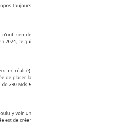
propos toujours
t n’ont rien de
en 2024, ce qui
i en réalité).
ée de placer la
ns de 290 Mds €
oulu y voir un
ée est de créer