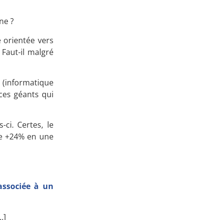
Apprenez
ne ?
à investir en Bourse
e orientée vers
. Faut-il malgré
(informatique
Découvrez
ces géants qui
notre méthode d'investissement
-ci. Certes, le
 de +24% en une
associée à un
…]