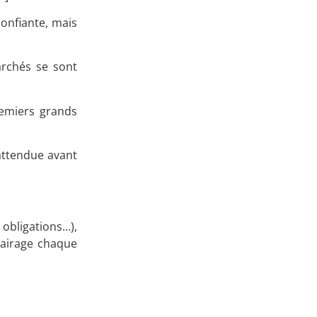
confiante, mais
archés se sont
premiers grands
 attendue avant
bligations…),
clairage chaque