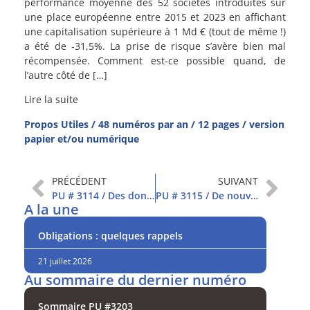
performance moyenne des 52 sociétés introduites sur
une place européenne entre 2015 et 2023 en affichant
une capitalisation supérieure à 1 Md € (tout de même !)
a été de -31,5%. La prise de risque s’avère bien mal
récompensée. Comment est-ce possible quand, de
l’autre côté de […]
Lire la suite
Propos Utiles / 48 numéros par an / 12 pages / version
papier et/ou numérique
PRÉCÉDENT
SUIVANT
PU # 3114 / Des données américaines plus positives
PU # 3115 / De nouveaux records à Wall Street
A la une
Obligations : quelques rappels
21 juillet 2026
Au sommaire du dernier numéro
Sommaire PU #3203