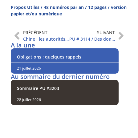
Propos Utiles / 48 numéros par an / 12 pages / version
papier et/ou numérique
PRÉCÉDENT
SUIVANT
Chine : les autorités à la manoeuvre
PU # 3114 / Des données américaines plus positives
A la une
Obligations : quelques rappels
21 juillet 2026
Au sommaire du dernier numéro
Sommaire PU #3203
28 juillet 2026
Analysez
nos performances