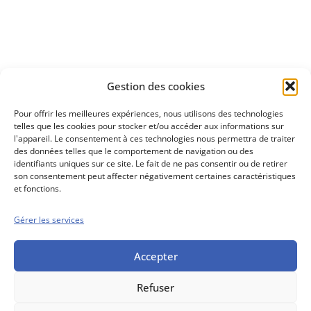
Découvrez
Gestion des cookies
notre méthode d'investissement
Pour offrir les meilleures expériences, nous utilisons des technologies
telles que les cookies pour stocker et/ou accéder aux informations sur
l'appareil. Le consentement à ces technologies nous permettra de traiter
des données telles que le comportement de navigation ou des
identifiants uniques sur ce site. Le fait de ne pas consentir ou de retirer
son consentement peut affecter négativement certaines caractéristiques
et fonctions.
Gérer les services
Conseils boursiers depuis 1952
Propos Utiles est
une publication
Accepter
des Editions
Marigny
Refuser
Mentions Légales
Politique cookie