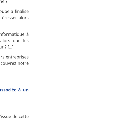
ne ?
Apprenez
oupe a finalisé
à investir en Bourse
ntéresser alors
nformatique à
 alors que les
r ? […]
Découvrez
notre méthode d'investissement
urs entreprises
couvrez notre
associée à un
’issue de cette