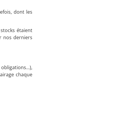
efois, dont les
stocks étaient
r nos derniers
bligations…),
clairage chaque