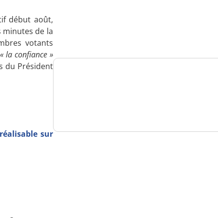
Analysez
if début août,
nos performances
s minutes de la
embres votants
« la confiance »
rs du Président
Consultez
un numéro explicatif
éalisable sur
Bénéficiez
d'un essai gratuit