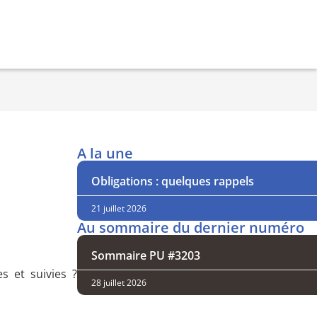
A la une
Obligations : quelques rappels
21 juillet 2026
Au sommaire du dernier numéro
Sommaire PU #3203
s et suivies ?
28 juillet 2026