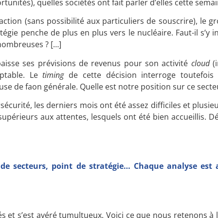
tunités), quelles sociétés ont fait parler d’elles cette semai
action (sans possibilité aux particuliers de souscrire), le gr
tégie penche de plus en plus vers le nucléaire. Faut-il s’y i
 nombreuses ? […]
aisse ses prévisions de revenus pour son activité
cloud
(i
mptable. Le
timing
de cette décision interroge toutefois
e de faon générale. Quelle est notre position sur ce secteu
écurité, les derniers mois ont été assez difficiles et plusie
supérieurs aux attentes, lesquels ont été bien accueillis.
Dé
 de secteurs, point de stratégie… Chaque analyse est 
s et s’est avéré tumultueux. Voici ce que nous retenons à l