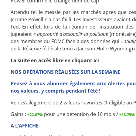
Powell confirme le changement de cap
Attendu tel le messie par les marchés après que ces 
Jerome Powell n’a pas failli. Les investisseurs avaient 
Fed. En effet, lors de la réunion de l’institution de
jugeaient
« approprié d’assouplir la politique
[monétaire
des membres du FOMC face à des données qui
« souli
de la Réserve fédérale tenu à Jackson Hole (Wyoming) 
La suite en accès libre en cliquant ici
NOS OPÉRATIONS RÉALISÉES SUR LA SEMAINE
Pensez à vous abonner également aux Alertes pour
nos valeurs, y compris pendant l’été !
Vente/allègement
de
2
valeurs Favorites
(1 éligible au 
Gains :
pour une détention de 10 mois /
+22,07%
+13,79%
A L’AFFICHE