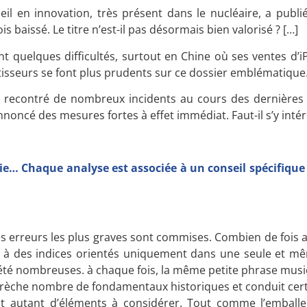
eil en innovation, très présent dans le nucléaire, a publi
s baissé. Le titre n’est-il pas désormais bien valorisé ? […]
t quelques difficultés, surtout en Chine où ses ventes d’i
tisseurs se font plus prudents sur ce dossier emblématique. 
nt recontré de nombreux incidents au cours des dernières
noncé des mesures fortes à effet immédiat. Faut-il s’y intér
gie… Chaque analyse est associée à un conseil spécifique
les erreurs les plus graves sont commises. Combien de fois
c à des indices orientés uniquement dans une seule et mê
 été nombreuses. à chaque fois, la même petite phrase musi
rèche nombre de fondamentaux historiques et conduit cert
nt autant d’éléments à considérer. Tout comme l’emball