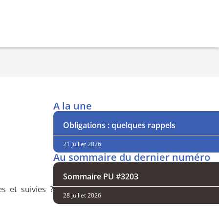
A la une
Obligations : quelques rappels
21 juillet 2026
Au sommaire du dernier numéro
Sommaire PU #3203
s et suivies ?
28 juillet 2026