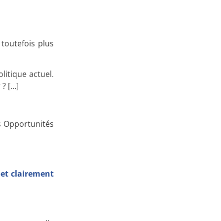
 toutefois plus
litique actuel.
r ?
[…]
es Opportunités
 et clairement