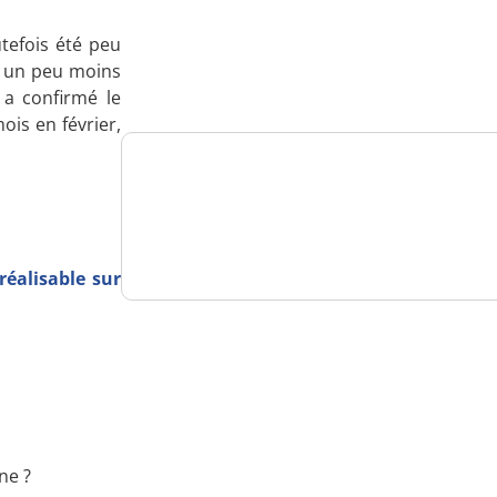
Analysez
tefois été peu
nos performances
is un peu moins
a confirmé le
ois en février,
Consultez
un numéro explicatif
éalisable sur
Bénéficiez
d'un essai gratuit
ne ?