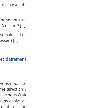
é des résultats
Apprenez
à investir en Bourse
Phone ont très
A raison ? […]
 semaines. Les
esser ? […]
Découvrez
notre méthode d'investissement
 et clairement
 avons-nous été
me direction ?
cale nous était
ains analystes
ement sur une