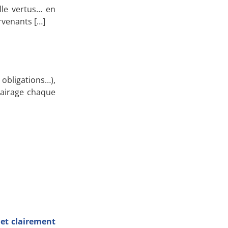
lle vertus… en
rvenants […]
bligations…),
clairage chaque
 et clairement