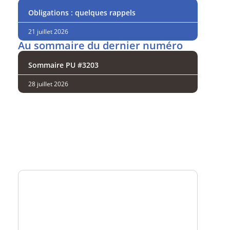
Obligations : quelques rappels
21 juillet 2026
Au sommaire du dernier numéro
Sommaire PU #3203
28 juillet 2026
Analysez
nos performances
Consultez
un numéro explicatif