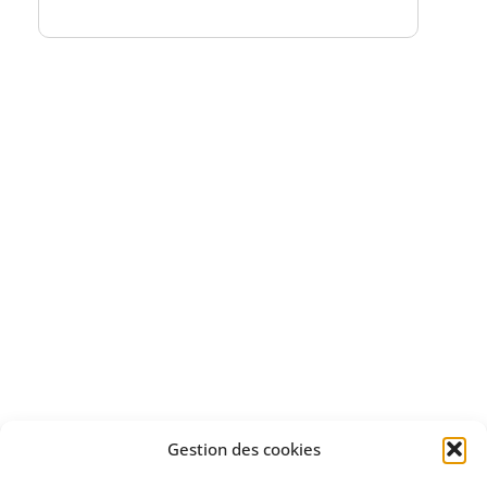
Bénéficiez
d'un essai gratuit
Apprenez
à investir en Bourse
Découvrez
Gestion des cookies
notre méthode d'investissement