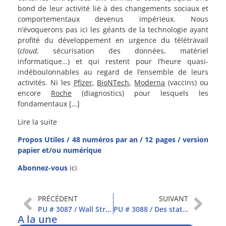
bond de leur activité lié à des changements sociaux et
comportementaux devenus impérieux. Nous
n’évoquerons pas ici les géants de la technologie ayant
profité du développement en urgence du télétravail
(
cloud
, sécurisation des données, matériel
informatique…) et qui restent pour l’heure quasi-
indéboulonnables au regard de l’ensemble de leurs
activités. Ni les
Pfizer
,
BioNTech
,
Moderna
(vaccins) ou
encore
Roche
(diagnostics) pour lesquels les
fondamentaux […]
Lire la suite
Propos Utiles / 48 numéros par an / 12 pages / version
papier et/ou numérique
Abonnez-vous
ici
PRÉCÉDENT
SUIVANT
PU # 3087 / Wall Street marque une pause
PU # 3088 / Des statistiques peu commentées
A la une