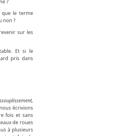
ne ?
Apprenez
i que le terme
à investir en Bourse
ou non ?
revenir sur les
able. Et si le
Découvrez
tard pris dans
notre méthode d'investissement
assouplissement,
 nous écrivions
e fois et sans
apeaux de roues
us à plusieurs