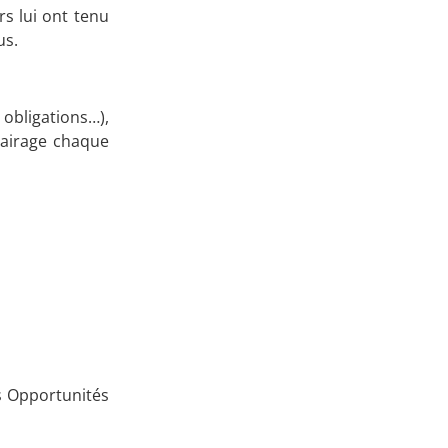
rs lui ont tenu
us.
bligations…),
clairage chaque
es Opportunités