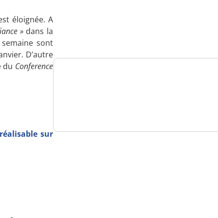
Analysez
st éloignée. A
nos performances
iance »
dans la
a semaine sont
anvier. D’autre
e du
Conference
Consultez
un numéro explicatif
éalisable sur
Bénéficiez
d'un essai gratuit