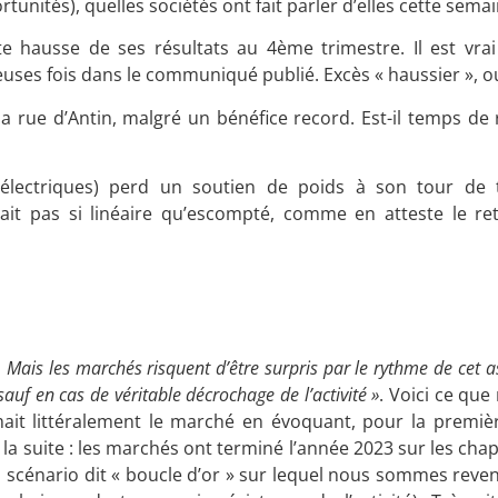
tunités), quelles sociétés ont fait parler d’elles cette semai
rte hausse de ses résultats au 4ème trimestre. Il est vra
mbreuses fois dans le communiqué publié. Excès « haussier », 
 rue d’Antin, malgré un bénéfice record. Est-il temps de 
électriques) perd un soutien de poids à son tour de t
ait pas si linéaire qu’escompté, comme en atteste le re
 Mais les marchés risquent d’être surpris par le rythme de cet 
sauf en cas de véritable décrochage de l’activité »
. Voici ce que
t littéralement le marché en évoquant, pour la premièr
s la suite : les marchés ont terminé l’année 2023 sur les ch
scénario dit « boucle d’or » sur lequel nous sommes reven