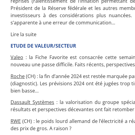
reprises (ralentissement de l’inflation permettant des
Président de la Réserve fédérale et les autres membres
investisseurs à des considérations plus nuancées
s’apparente à une erreur de communication…
Lire la suite
ETUDE DE VALEUR/SECTEUR
Valeo
: la Fiche Favorite est consacrée cette semai
nouveau une passe difficile. Faits récents, perspectiv
Roche
(CH) : la fin d’année 2024 est restée marquée par
(diagnostic). Les prévisions 2024 ont été jugées trop 
bien basse…
Dassault Systèmes
: la valorisation du groupe spéci
résultats et perspectives décevantes ont fait retomber l
RWE
(CH) : le poids lourd allemand de l’électricité a r
des prix de gros. A raison ?