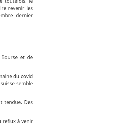
e toutefois, le
ire revenir les
embre dernier
n Bourse et de
omaine du covid
e suisse semble
nt tendue. Des
 reflux à venir