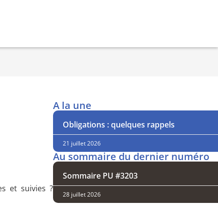
A la une
Obligations : quelques rappels
21 juillet 2026
Au sommaire du dernier numéro
Sommaire PU #3203
s et suivies ?
28 juillet 2026