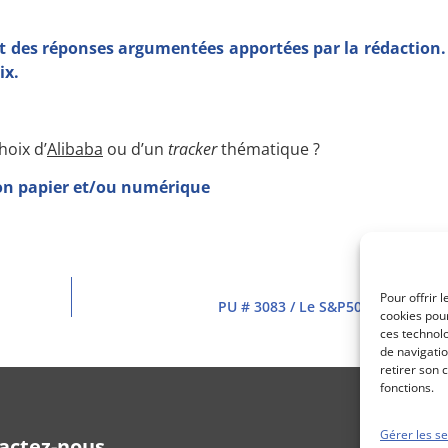
t des réponses argumentées apportées par la rédaction. 
ix.
hoix d’
Alibaba
ou d’un
tracker
thématique ?
ion papier et/ou numérique
Pour offrir 
PU # 3083 / Le S&P500 franchit le
cookies pour
ces technol
de navigatio
retirer son 
fonctions.
Gérer les se
actez-nous