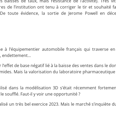
 baisses de taux, mais résistance de l’activité). Très vit
 de l’institution ont tenu à corriger le tir et souhaité fa
. De toute évidence, la sortie de Jerome Powell en déc
ne à l’équipementier automobile français qui traverse e
es, endettement…
 l’effet de base négatif lié à la baisse des ventes dans le d
timides. Mais la valorisation du laboratoire pharmaceutiqu
alisé dans la modélisation 3D s’était récemment forteme
e soufflé. Faut-il y voir une opportunité ?
éalisé un très bel exercice 2023. Mais le marché s’inquiète du