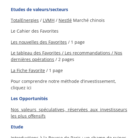
Etudes de valeurs/secteurs
TotalEnergies
/
LVMH
/
Nestlé
Marché chinois
Le Cahier des Favorites
Les nouvelles des Favorites
/ 1 page
Le tableau des Favorites / L
es recommandations /
Nos
dernières opérations
/ 2 pages
La Fiche Favorite
/ 1 page
Pour comprendre notre méthode d’investissement,
cliquez ici
Les Opportunités
Nos valeurs spéculatives, réservées aux investisseurs
les plus offensifs
Etude
Introductions à la Bourse de Paris : un champ de ruines