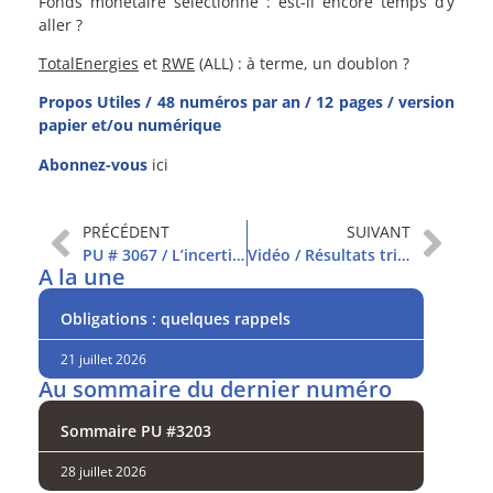
Fonds monétaire sélectionné : est-il encore temps d’y
aller ?
TotalEnergies
et
RWE
(ALL) : à terme, un doublon ?
Propos Utiles / 48 numéros par an / 12 pages / version
papier et/ou numérique
Abonnez-vous
ici
PRÉCÉDENT
SUIVANT
PU # 3067 / L’incertitude domine
Vidéo / Résultats trimestriels : ça risque de secouer !
A la une
Obligations : quelques rappels
21 juillet 2026
Au sommaire du dernier numéro
Sommaire PU #3203
28 juillet 2026