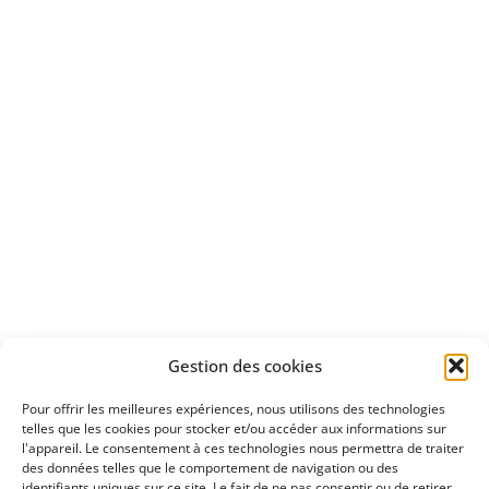
Bénéficiez
d'un essai gratuit
Apprenez
à investir en Bourse
Découvrez
Gestion des cookies
notre méthode d'investissement
Pour offrir les meilleures expériences, nous utilisons des technologies
telles que les cookies pour stocker et/ou accéder aux informations sur
l'appareil. Le consentement à ces technologies nous permettra de traiter
des données telles que le comportement de navigation ou des
identifiants uniques sur ce site. Le fait de ne pas consentir ou de retirer