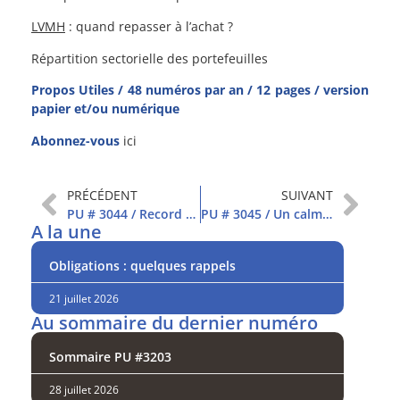
LVMH
: quand repasser à l’achat ?
Répartition sectorielle des portefeuilles
Propos Utiles / 48 numéros par an / 12 pages / version
papier et/ou numérique
Abonnez-vous
ici
PRÉCÉDENT
SUIVANT
PU # 3044 / Record du CAC40… grâce au luxe
PU # 3045 / Un calme trompeur
A la une
Obligations : quelques rappels
21 juillet 2026
Au sommaire du dernier numéro
Sommaire PU #3203
28 juillet 2026