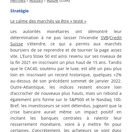
Hermes
/
Alstom
/
Apple
(USA)
Stratégie
Le calme des marchés va être « testé »
Les autorités monétaires ont démontré leur
détermination à ne pas laisser l’incendie
SVB
/
Credit
Suisse
s’étendre, ce qui a permis aux marchés
boursiers de se reprendre et de tourner la page assez
vite. L’Euro Stoxx 50 est ainsi revenu sur ses niveaux de
la fin 2021 en inscrivant un plus haut de 15 ans. Tandis
que le CAC40, soutenu par le luxe, est allé un peu plus
loin en inscrivant un record historique, quelques +2%
au-dessus de son précédent sommet de janvier 2022.
Outre-Atlantique, les indices restent encore loin
d’accrocher de nouveaux plus hauts, mais un rebond a
également pris forme sur le S&P500 et le Nasdaq 100.
Bref, les investisseurs se sont détendus, jugeant que la
crise bancaire aurait même un impact positif en
incitant les banques centrales à ralentir leur
resserrement monétaire, voire à y mettre fin pour
certaines. Concrètement, les acheteurs se sont donc