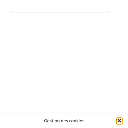
Bénéficiez
d'un essai gratuit
Apprenez
à investir en Bourse
Découvrez
Gestion des cookies
notre méthode d'investissement