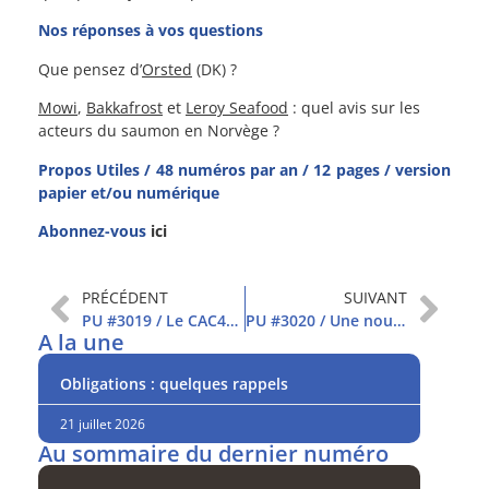
Nos réponses à vos questions
Que pensez d’
Orsted
(DK) ?
Mowi
,
Bakkafrost
et
Leroy Seafood
: quel avis sur les
acteurs du saumon en Norvège ?
Propos Utiles / 48 numéros par an / 12 pages / version
papier et/ou numérique
Abonnez-vous
ici
PRÉCÉDENT
SUIVANT
PU #3019 / Le CAC40 repasse au-dessus des 6 000 pts
PU #3020 / Une nouvelle tentative de rebond
A la une
Obligations : quelques rappels
21 juillet 2026
Au sommaire du dernier numéro