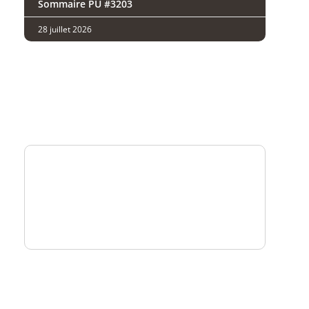
Sommaire PU #3203
28 juillet 2026
Analysez
nos performances
Consultez
un numéro explicatif
Bénéficiez