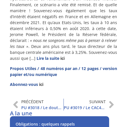
Finalement, ce scénario a vite été remisé. Et de quelle
manière ! Souvenez-vous également que les taux
d’intérêt étaient négatifs en France et en Allemagne en
décembre 2021. Et qu’aux Etats-Unis, les taux à 10 ans
étaient inférieurs à 0,50% en août 2020. à cette date,
Jerome Powell, le Président de la Réserve fédérale,
déclarait :
« nous ne songeons même pas à penser à relever
les taux »
. Deux ans plus tard, le taux directeur de la
banque centrale américaine est à 3,25%. Souvenez-vous
aussi que […]
Lire la suite
ici
Propos Utiles / 48 numéros par an / 12 pages / version
papier et/ou numérique
Abonnez-vous
ici
PRÉCÉDENT
SUIVANT
PU #3018 / Le doute persiste
PU #3019 / Le CAC40 repasse au-dessus des 6 000 pts
A la une
Obligations : quelques rappels