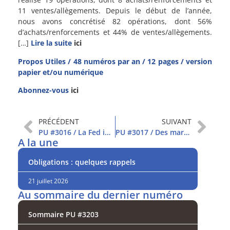
11 ventes/allègements. Depuis le début de l’année,
nous avons concrétisé 82 opérations, dont 56%
d’achats/renforcements et 44% de ventes/allègements.
[…]
Lire la suite
ici
Propos Utiles / 48 numéros par an / 12 pages / version
papier et/ou numérique
Abonnez-vous
ici
PRÉCÉDENT
SUIVANT
PU #3016 / La Fed inflexible, les marchés corrigent
PU #3017 / Des marchés toujours très volatils
A la une
Obligations : quelques rappels
21 juillet 2026
Au sommaire du dernier numéro
Sommaire PU #3203