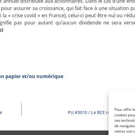
t annuel distribuée aux actionnaires. Dans le cas d’une en
s pour assurer sa croissance, qui fait face à une situation 
i la « crise covid » en France), celui-ci peut être nul ou ré
ignifie pas pour autant qu’aucun dividende ne sera vers
ci
ion papier et/ou numérique
Pour offrir 
te
PU #3010 / La BCE relève, le ma
cookies pour
ces technol
de navigatio
retirer son 