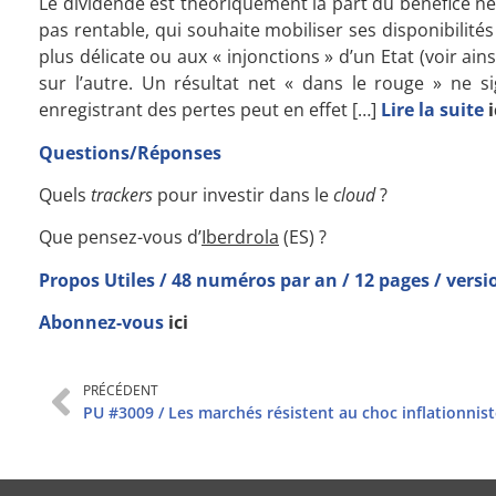
Le dividende est théoriquement la part du bénéfice ne
pas rentable, qui souhaite mobiliser ses disponibilité
plus délicate ou aux « injonctions » d’un Etat (voir ains
sur l’autre. Un résultat net « dans le rouge » ne s
enregistrant des pertes peut en effet
[…]
Lire la suite
i
Questions/Réponses
Quels
trackers
pour investir dans le
cloud
?
Que pensez-vous d’
Iberdrola
(ES) ?
Propos Utiles / 48 numéros par an / 12 pages / vers
Abonnez-vous
ici
PRÉCÉDENT
PU #3009 / Les marchés résistent au choc inflationnis