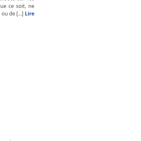
ue ce soit, ne
Apprenez
s ou de […]
Lire
à investir en Bourse
Découvrez
notre méthode d'investissement