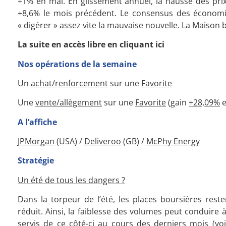
+1% en mai. En glissement annuel, la hausse des pri
+8,6% le mois précédent. Le consensus des économis
« digérer » assez vite la mauvaise nouvelle. La Maison b
La suite en accès libre en cliquant ici
Nos opérations de la semaine
Un
achat/renforcement
sur une
Favorite
Une
vente/allègement
sur une
Favorite
(gain
+28,09%
e
A l’affiche
JPMorgan
(USA) /
Deliveroo
(GB) /
McPhy Energy
Stratégie
Un été de tous les dangers ?
Dans la torpeur de l’été, les places boursières rest
réduit. Ainsi, la faiblesse des volumes peut conduire 
servis de ce côté-ci au cours des derniers mois (voi