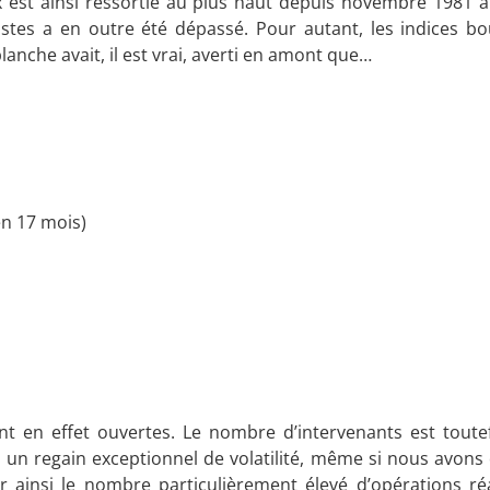
x est ainsi ressortie au plus haut depuis novembre 1981 à
tes a en outre été dépassé. Pour autant, les indices bo
lanche avait, il est vrai, averti en amont que…
n 17 mois)
ent en effet ouvertes. Le nombre d’intervenants est toute
à un regain exceptionnel de volatilité, même si nous avons
r ainsi le nombre particulièrement élevé d’opérations réa