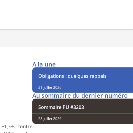
A la une
Obligations : quelques rappels
21 juillet 2026
Au sommaire du dernier numéro
Sommaire PU #3203
28 juillet 2026
e +1,3%, contre