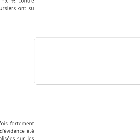
 +9,1%, contre
Analysez
ursiers ont su
nos performances
Consultez
un numéro explicatif
Bénéficiez
d'un essai gratuit
fois fortement
 d’évidence été
lisées sur les