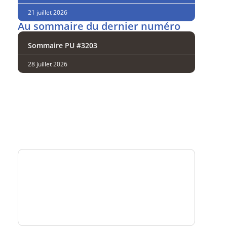
21 juillet 2026
Au sommaire du dernier numéro
Sommaire PU #3203
28 juillet 2026
Analysez
nos performances
Consultez
un numéro explicatif