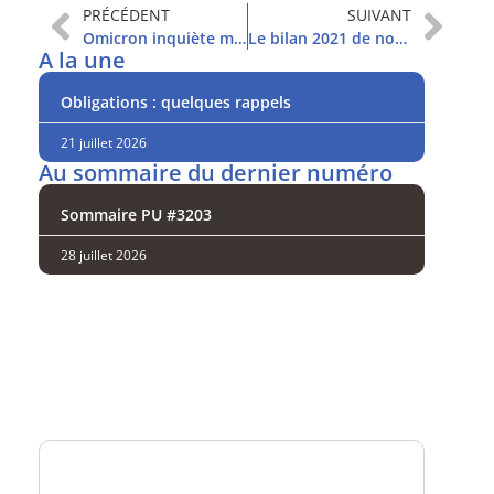
PRÉCÉDENT
SUIVANT
Omicron inquiète moins
Le bilan 2021 de nos conseils sur les Favorites
A la une
Obligations : quelques rappels
21 juillet 2026
Au sommaire du dernier numéro
Sommaire PU #3203
28 juillet 2026
Analysez
nos performances