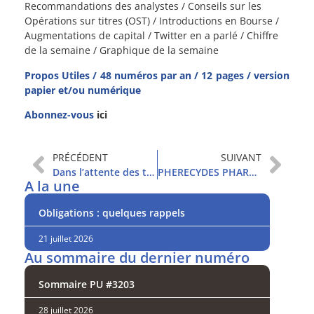
Recommandations des analystes / Conseils sur les
Opérations sur titres (OST) / Introductions en Bourse /
Augmentations de capital / Twitter en a parlé / Chiffre
de la semaine / Graphique de la semaine
Propos Utiles / 48 numéros par an / 12 pages / version
papier et/ou numérique
Abonnez-vous
ici
PRÉCÉDENT
SUIVANT
Dans l’attente des trimestriels
PHERECYDES PHARMA
A la une
Obligations : quelques rappels
21 juillet 2026
Au sommaire du dernier numéro
Sommaire PU #3203
28 juillet 2026