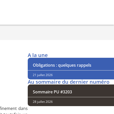
A la une
Obligations : quelques rappels
21 juillet 2026
Au sommaire du dernier numéro
Sommaire PU #3203
28 juillet 2026
nfinement dans