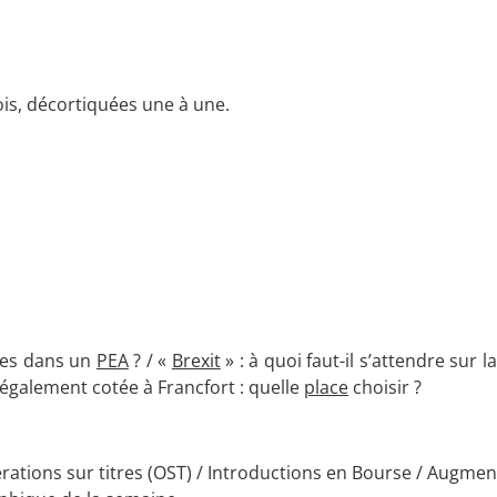
ois, décortiquées une à une.
gées dans un
PEA
? / «
Brexit
» : à quoi faut-il s’attendre sur l
également cotée à Francfort : quelle
place
choisir ?
ations sur titres (OST) / Introductions en Bourse / Augmen