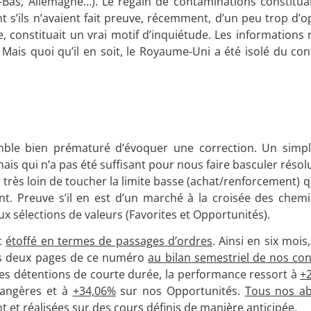
-Bas, Allemagne…). Le regain de contaminations constituai
 s’ils n’avaient fait preuve, récemment, d’un peu trop d’o
 constituait un vrai motif d’inquiétude. Les informations 
 Mais quoi qu’il en soit, le Royaume-Uni a été isolé du cont
semble bien prématuré d’évoquer une correction. Un sim
mais qui n’a pas été suffisant pour nous faire basculer rés
s très loin de toucher la limite basse (achat/renforcement)
nt. Preuve s’il en est d’un marché à la croisée des chemin
 sélections de valeurs (Favorites et Opportunités).
nt
étoffé en termes de passages d’ordres
. Ainsi en six moi
ns deux pages de ce numéro
au bilan semestriel de nos con
es détentions de courte durée, la performance ressort à
+
rangères et à
+34,06%
sur nos Opportunités.
Tous nos a
 et réalisées sur des cours définis de manière anticipée.