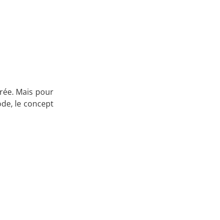
Apprenez
à investir en Bourse
Découvrez
urée. Mais pour
ode, le concept
notre méthode d'investissement