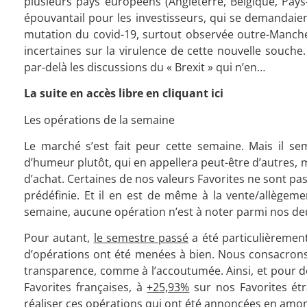
plusieurs pays européens (Angleterre, Belgique, Pays
épouvantail pour les investisseurs, qui se demandaient
mutation du covid-19, surtout observée outre-Manche,
incertaines sur la virulence de cette nouvelle souche.
par-delà les discussions du « Brexit » qui n’en…
La suite en accès libre en cliquant ici
Les opérations de la semaine
Le marché s’est fait peur cette semaine. Mais il 
d’humeur plutôt, qui en appellera peut-être d’autres, 
d’achat. Certaines de nos valeurs Favorites ne sont pa
prédéfinie. Et il en est de même à la vente/allègeme
semaine, aucune opération n’est à noter parmi nos deux
Pour autant,
le semestre passé
a été particulièreme
d’opérations ont été menées à bien. Nous consacro
transparence, comme à l’accoutumée. Ainsi, et pour d
Favorites françaises, à
+25,93%
sur nos Favorites ét
réaliser ces opérations qui ont été annoncées en amont