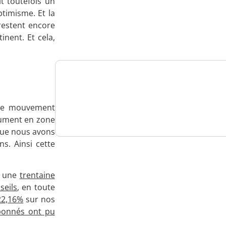
t toutefois un
Analysez
ptimisme. Et la
restent encore
nos performances
inent. Et cela,
Consultez
ple mouvement
un numéro explicatif
olument en zone
 que nous avons
s. Ainsi cette
Bénéficiez
s, une
trentaine
d'un essai gratuit
seils
, en toute
22,16%
sur nos
bonnés ont pu