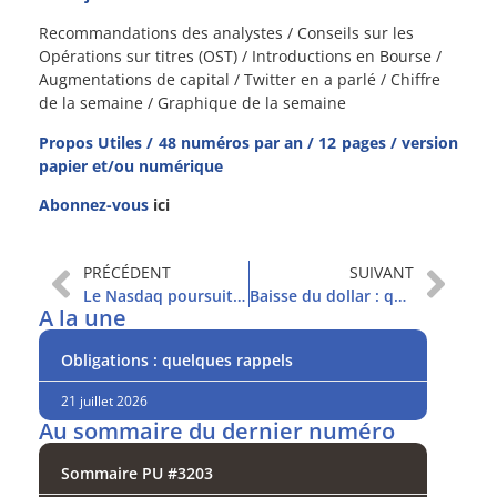
Recommandations des analystes / Conseils sur les
Opérations sur titres (OST) / Introductions en Bourse /
Augmentations de capital / Twitter en a parlé / Chiffre
de la semaine / Graphique de la semaine
Propos Utiles / 48 numéros par an / 12 pages / version
papier et/ou numérique
Abonnez-vous
ici
PRÉCÉDENT
SUIVANT
Le Nasdaq poursuit son ascension
Baisse du dollar : quelles conséquences pour vos placements ?
A la une
Obligations : quelques rappels
21 juillet 2026
Au sommaire du dernier numéro
Sommaire PU #3203