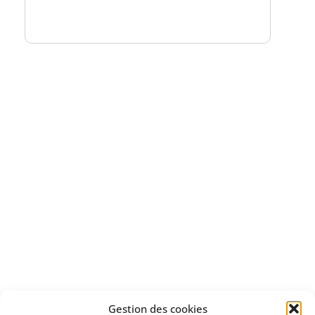
un numéro explicatif
Bénéficiez
d'un essai gratuit
Apprenez
à investir en Bourse
Découvrez
Gestion des cookies