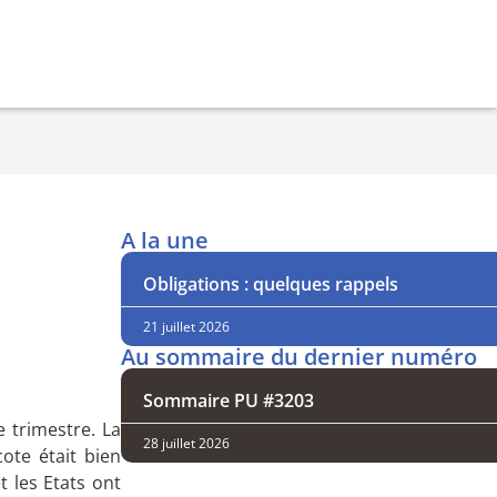
A la une
Obligations : quelques rappels
21 juillet 2026
Au sommaire du dernier numéro
Sommaire PU #3203
 trimestre. La
28 juillet 2026
ote était bien
t les Etats ont