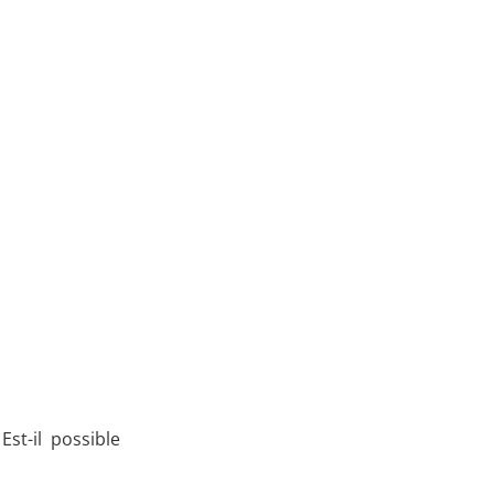
Apprenez
à investir en Bourse
Découvrez
notre méthode d'investissement
st-il possible