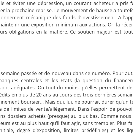
ie et éviter une dépression, un courant acheteur a pris f
uer la prochaine reprise. Le mouvement de hausse a toutefo
tionnement mécanique des fonds d’investissement. A l’ap
 maintenir une exposition minimum aux actions. Or, la réce
eurs obligations en la matière. Ce soutien majeur est tout
a semaine passée et de nouveau dans ce numéro. Pour aut
banques centrales et les Etats (la question du finance
) sont adéquates. Ou tout du moins qu’elles permettent de
dits en plus de 20 ans au cours des trois dernières semain
inement boursier… Mais qui, lui, ne pourrait durer qu’un t
de limites de vente/allègement. Dans l’espoir de pouvoi
ins dossiers achetés (presque) au plus bas
. Comme nous 
eurs est au plus haut qu’il faut agir, sans trembler. Plus fac
iale, degré d’exposition, limites prédéfinies) et les liq