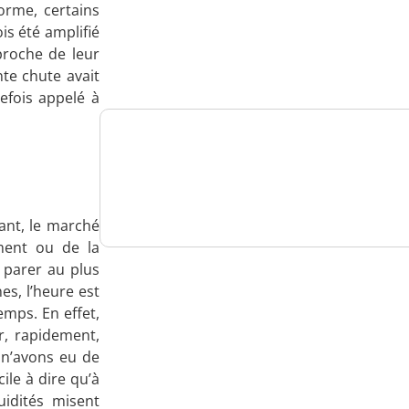
orme, certains
Analysez
is été amplifié
proche de leur
nos performances
nte chute avait
efois appelé à
Consultez
un numéro explicatif
ant, le marché
ment ou de la
 parer au plus
es, l’heure est
Bénéficiez
emps. En effet,
d'un essai gratuit
r, rapidement,
n’avons eu de
ile à dire qu’à
uidités misent