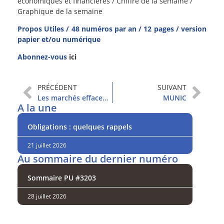
économiques et financières / Chiffre de la semaine /
Graphique de la semaine
Propos Utiles / 48 numéros par an / 12 pages / version
papier et/ou numérique
Abonnez-vous
ici
PRÉCÉDENT
SUIVANT
Les marchés effacent leurs gains de l’année
MUNIC
A la une
Obligations : quelques rappels
21 juillet 2026
Au sommaire du dernier numéro
Sommaire PU #3203
28 juillet 2026