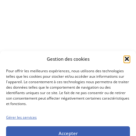
Apprenez
à investir en Bourse
Découvrez
Gestion des cookies
notre méthode d'investissement
Pour offrir les meilleures expériences, nous utilisons des technologies
telles que les cookies pour stocker et/ou accéder aux informations sur
l'appareil. Le consentement à ces technologies nous permettra de traiter
des données telles que le comportement de navigation ou des
identifiants uniques sur ce site. Le fait de ne pas consentir ou de retirer
son consentement peut affecter négativement certaines caractéristiques
et fonctions.
Gérer les services
Conseils boursiers depuis 1952
Propos Utiles est
une publication
Accepter