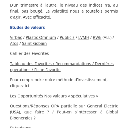
D’un trimestre à l’autre, le niveau des indices n’a, au
final, pas bougé. La volatilité nous a toutefois permis
d’agir. Avec efficacité.
Etudes de valeurs
Virbac
/
Plastic Omnium
/
Publicis
/
LVMH
/
RWE
(ALL) /
Atos
/
Saint-Gobain
Cahier des Favorites
Tableau des Favorites / Recommandations / Dernières
opérations / Fiche Favorite
Pour comprendre notre méthode d’investissement,
cliquez ici
Les Opportunités
Nos valeurs « spéculatives »
Questions/Réponses
OPA partielle sur
General Electric
(USA), que faire ? / Peut-on s’intéresser à
Global
Bioenergies
?
Et toujours