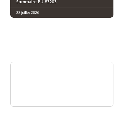
Sommaire PU #3203
28 juillet 2026
Analysez
nos performances
Consultez
un numéro explicatif
Bénéficiez