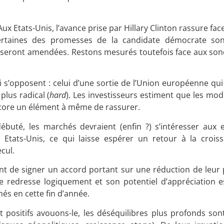
Aux Etats-Unis, l’avance prise par Hillary Clinton rassure fa
Certaines des promesses de la candidate démocrate so
et seront amendées. Restons mesurés toutefois face aux so
i s’opposent : celui d’une sortie de l’Union européenne qu
 plus radical (
hard
). Les investisseurs estiment que les mo
 encore un élément à même de rassurer.
débuté, les marchés devraient (enfin ?) s’intéresser aux e
 Etats-Unis, ce qui laisse espérer un retour à la croi
cul.
int de signer un accord portant sur une réduction de leur 
se redresse logiquement et son potentiel d’appréciation e
és en cette fin d’année.
t positifs avouons-le, les déséquilibres plus profonds son