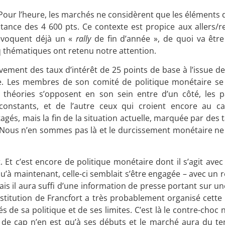
 Pour l’heure, les marchés ne considèrent que les éléments
istance des 4 600 pts. Ce contexte est propice aux allers/
 évoquent déjà un «
rally
de fin d’année », de quoi va être 
nq thématiques ont retenu notre attention.
èvement des taux d’intérêt de 25 points de base à l’issue d
e. Les membres de son comité de politique monétaire se
théories s’opposent en son sein entre d’un côté, les p
 constants, et de l’autre ceux qui croient encore au ca
gés, mais la fin de la situation actuelle, marquée par des 
s. Nous n’en sommes pas là et le durcissement monétaire ne
 c’est encore de politique monétaire dont il s’agit avec c
à maintenant, celle-ci semblait s’être engagée – avec un r
 il aura suffi d’une information de presse portant sur un
institution de Francfort a très probablement organisé cette f
 de sa politique et de ses limites. C’est là le contre-choc
e cap n’en est qu’à ses débuts et le marché aura du t