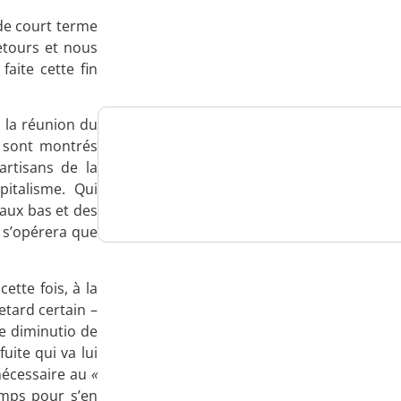
Analysez
 de court terme
retours et nous
nos performances
faite cette fin
e la réunion du
 sont montrés
Consultez
artisans de la
pitalisme. Qui
un numéro explicatif
taux bas et des
 s’opérera que
ette fois, à la
Bénéficiez
etard certain –
d'un essai gratuit
e diminutio de
uite qui va lui
 nécessaire au
«
emps pour s’en