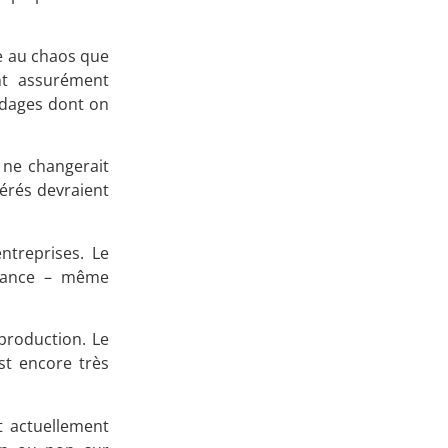
Apprenez
ce au chaos que
à investir en Bourse
nt assurément
ndages dont on
i ne changerait
Découvrez
dérés devraient
notre méthode d'investissement
ntreprises. Le
ssance – même
production. Le
st encore très
t actuellement