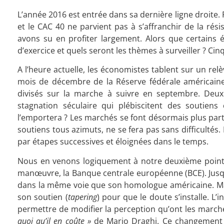
L’année 2016 est entrée dans sa dernière ligne droite.
et le CAC 40 ne parvient pas à s’affranchir de la rés
avons su en profiter largement. Alors que certains
d’exercice et quels seront les thèmes à surveiller ? Ci
A l’heure actuelle, les économistes tablent sur un rel
mois de décembre de la Réserve fédérale américain
divisés sur la marche à suivre en septembre. Deux 
stagnation séculaire qui plébiscitent des soutiens
l’emportera ? Les marchés se font désormais plus parta
soutiens tous azimuts, ne se fera pas sans difficulté
par étapes successives et éloignées dans le temps.
Nous en venons logiquement à notre deuxième point. Et
manœuvre, la Banque centrale européenne (BCE). Jusqu’
dans la même voie que son homologue américaine. Mais
son soutien (
tapering
) pour que le doute s’installe. L’
permettre de modifier la perception qu’ont les marchés
quoi qu’il en coûte »
de Mario Draghi. Ce changement d