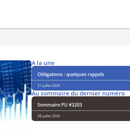
A la une
Obligations : quelques rappels
21 juillet 2026
Au sommaire du dernier numéro
Sommaire PU #3203
28 juillet 2026