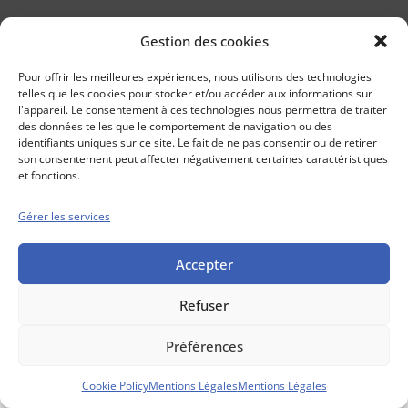
Gestion des cookies
Conseils boursiers depuis 1952
Propos Utiles est
Pour offrir les meilleures expériences, nous utilisons des technologies
une publication
telles que les cookies pour stocker et/ou accéder aux informations sur
des Editions
l'appareil. Le consentement à ces technologies nous permettra de traiter
Marigny
des données telles que le comportement de navigation ou des
identifiants uniques sur ce site. Le fait de ne pas consentir ou de retirer
Mentions Légales
Politique cookie
son consentement peut affecter négativement certaines caractéristiques
Conditions générales de vente
et fonctions.
Gérer les services
Accepter
Refuser
Préférences
Cookie Policy
Mentions Légales
Mentions Légales