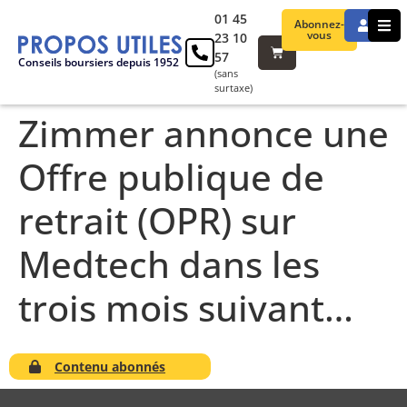
01 45
Abonnez-
vous
23 10
57
Conseils boursiers depuis 1952
(sans
surtaxe)
Zimmer annonce une
Offre publique de
retrait (OPR) sur
Medtech dans les
trois mois suivant…
Contenu abonnés