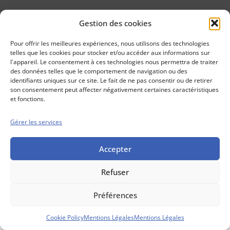
Gestion des cookies
Conseils boursiers depuis 1952
Propos Utiles est
Pour offrir les meilleures expériences, nous utilisons des technologies
une publication
telles que les cookies pour stocker et/ou accéder aux informations sur
des Editions
l'appareil. Le consentement à ces technologies nous permettra de traiter
Marigny
des données telles que le comportement de navigation ou des
identifiants uniques sur ce site. Le fait de ne pas consentir ou de retirer
Mentions Légales
Politique cookie
son consentement peut affecter négativement certaines caractéristiques
Conditions générales de vente
et fonctions.
Gérer les services
Accepter
Refuser
Préférences
Cookie Policy
Mentions Légales
Mentions Légales