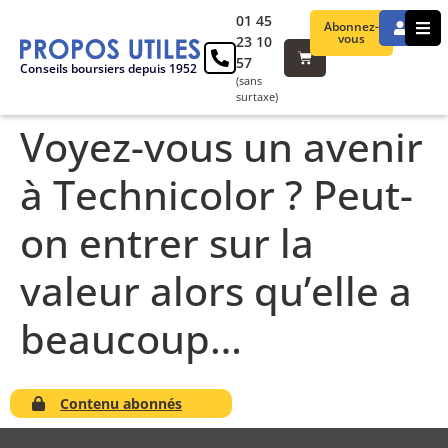
01 45
Abonnez-
vous
23 10
57
Conseils boursiers depuis 1952
(sans
surtaxe)
Voyez-vous un avenir
à Technicolor ? Peut-
on entrer sur la
valeur alors qu’elle a
beaucoup…
Contenu abonnés