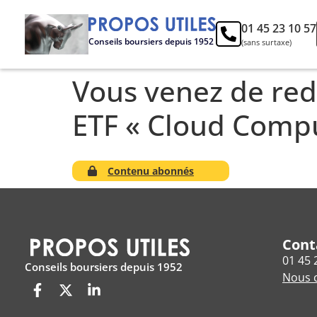
01 45 23 10 57
Conseils boursiers depuis 1952
(sans surtaxe)
Vous venez de red
ETF « Cloud Comput
Contenu abonnés
Cont
01 45 
Conseils boursiers depuis 1952
Nous c