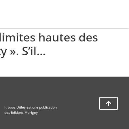
limites hautes des
 ». S’il…
Propos Utiles est une publication
des Editions Marigny