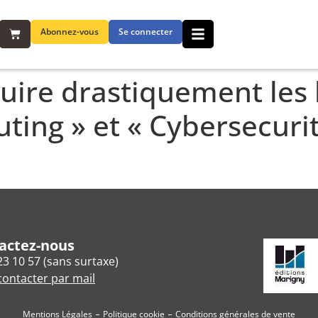
Abonnez-vous
Se connecter
uire drastiquement les 
ing » et « Cybersecurity
actez-nous
23 10 57 (sans surtaxe)
ontacter par mail
Mentions Légales
Politique cookie
Conditions générales de vente