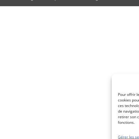
Pour offrir 
cookies pour
ces technol
de navigatio
retirer son 
fonctions.
Gérer les se