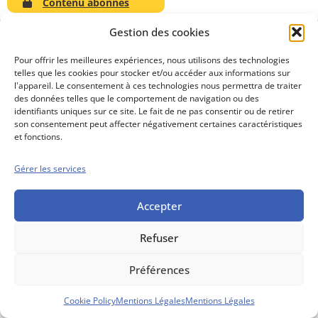
Contenu abonnés
Gestion des cookies
Pour offrir les meilleures expériences, nous utilisons des technologies
telles que les cookies pour stocker et/ou accéder aux informations sur
Conseils boursiers depuis 1952
l'appareil. Le consentement à ces technologies nous permettra de traiter
Propos Utiles est
des données telles que le comportement de navigation ou des
une publication
identifiants uniques sur ce site. Le fait de ne pas consentir ou de retirer
des Editions
son consentement peut affecter négativement certaines caractéristiques
Marigny
et fonctions.
Mentions Légales
Politique cookie
Gérer les services
Conditions générales de vente
Accepter
Refuser
Préférences
Cookie Policy
Mentions Légales
Mentions Légales