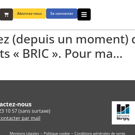
Abonnez-vous
Se connecter
(depuis un moment) de 
ts « BRIC ». Pour ma…
actez-nous
23 10 57 (sans surtaxe)
ontacter par mail
Mentions Légales
Politique cookie
Conditions générales de vente