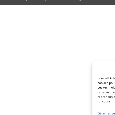
Pour offrir 
cookies pour
ces technol
de navigatio
retirer son 
fonctions.
Gérer les se