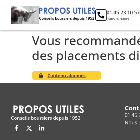
01 45 23 10 57
Conseils boursiers depuis 1952
(sans surtaxe)
Vous recommandez 
des placements di
Contenu abonnés
Cont
01 45 
Conseils boursiers depuis 1952
Nous c