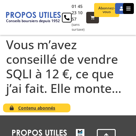
01 45
Abonnez-
vous
23 10
57
Conseils boursiers depuis 1952
(sans
surtaxe)
Vous m’avez
conseillé de vendre
SQLI à 12 €, ce que
j’ai fait. Elle monte…
Contenu abonnés